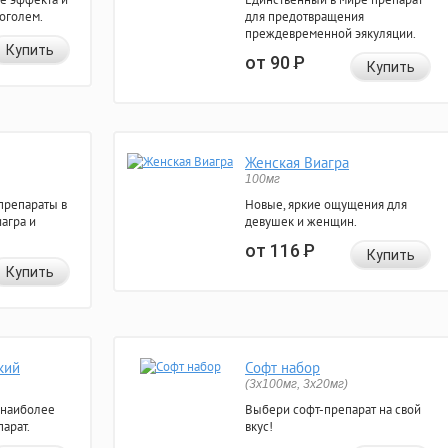
коголем.
для предотвращения
преждевременной эякуляции.
Купить
от 90
Р
Купить
Женская Виагра
100мг
препараты в
Новые, яркие ощущения для
агра и
девушек и женщин.
от 116
Р
Купить
Купить
кий
Софт набор
(3x100мг, 3x20мг)
 наиболее
Выбери софт-препарат на свой
арат.
вкус!