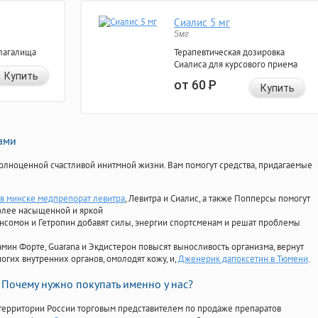
Сиалис 5 мг
5мг
лагалища
Терапевтическая дозировка
Сиалиса для курсового приема
Купить
от 60
Р
Купить
нами
олноценной счастливой инитмной жизни. Вам помогут средства, придагаемые
 в минске медпрепорат левитра
, Левитра и Сиалис, а также Попперсы помогут
олее насыщенной и яркой
Ансомон и Гетропин добавят силы, энергии спортсменам и решат проблемы
ориамин Форте, Guarana и Экдистерон повысят выносливость организма, вернут
огих внутренних органов, омолодят кожу, и,
Дженерик дапоксетин в Тюмени
.
Почему нужно покупать именно у нас?
территории России торговым представителем по продаже препаратов