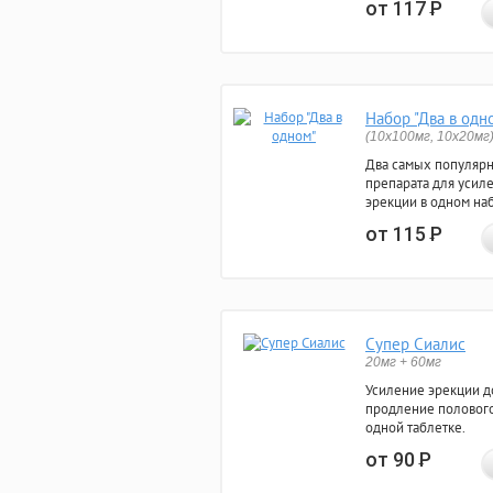
от 117
Р
Набор "Два в одн
(10x100мг, 10x20мг
Два самых популяр
препарата для усил
эрекции в одном на
от 115
Р
Супер Сиалис
20мг + 60мг
Усиление эрекции до
продление полового
одной таблетке.
от 90
Р