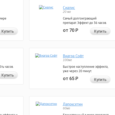
Сиалис
20 мг
мире
Самый долгоиграющий
препарат. Эффект до 36 часов.
от 70
Р
Купить
Купить
Виагра Софт
100мг
ть часов.
Быстрое наступление эффекта,
уже через 20 минут.
Купить
от 65
Р
Купить
Дапоксетин
60мг
е эффекта и
Единственный в мире препарат