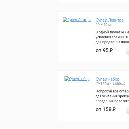
Супер Левитра
20 + 60 мг
В одной таблетке Л
усиления эрекции и
для продления поло
от 95
Р
Супер набор
(2х160мг, 4х80мг)
Попробуй все супер
для усиления эрекц
продления полового
от 158
Р