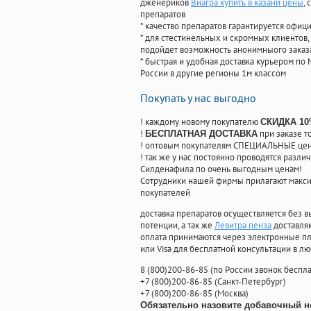
дженериков
Виагра купить в казани цены
,
препаратов
* качество препаратов гарантируется офи
* для стестинельных и скромных клиентов,
подойдет возможность анонимныого заказа
* быстрая и удобная доставка курьером по 
России в другие регионы 1м классом
Покупать у нас выгодно
! каждому новому покупателю
СКИДКА 1
!
при заказе т
БЕСПЛАТНАЯ ДОСТАВКА
! оптовым покупателям СПЕЦИАЛЬНЫЕ цены
! так же у нас постоянно проводятся раз
Силденафила по очень выгодным ценам!
Cотрудники нашей фирмы прилагают макси
покупателей
доставка препаратов осуществляется без в
потенции, а так же
Левитра пенза
доставляю
оплата принимаются через электронные пл
или Visa для бесплатной консультации в л
8
(800
)200-86-85
(
по России звонок беспла
+7
(800
)200-86-85
(
Санкт-Петербург)
+7
(800
)200-86-85
(
Москва)
Обязательно назовите добавочный н