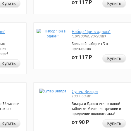
от 117
Р
Купить
Купить
ом"
Набор "Три в одном"
)
(10x100мг, 20x20мг)
ных
Большой набор из 3-х
ения
препаратов.
боре!
от 117
Р
Купить
Купить
Супер Виагра
100 + 60 мг
 36 часов и
Виагра и Дапоксетин в одной
 акта в
таблетке. Усиление эрекции и
продление полового акта!
от 90
Р
Купить
Купить