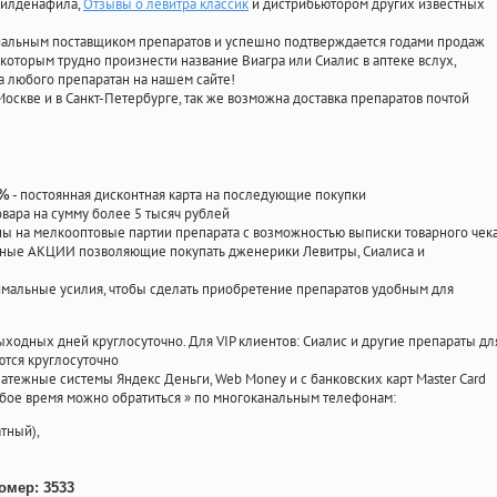
 силденафила
,
Отзывы о левитра классик
и дистрибьютором других известных
циальным поставщиком препаратов и успешно подтверждается годами продаж
 которым трудно произнести название Виагра или Сиалис в аптеке вслух,
 любого препаратан на нашем сайте!
Москве и в Санкт-Петербурге, так же возможна доставка препаратов почтой
- постоянная дисконтная карта на последующие покупки
0%
овара на сумму более 5 тысяч рублей
 на мелкооптовые партии препарата с возможностью выписки товарного чек
личные АКЦИИ позволяющие покупать дженерики Левитры, Сиалиса и
мальные усилия, чтобы сделать приобретение препаратов удобным для
ыходных дней круглосуточно. Для VIP клиентов: Сиалис и другие препараты дл
тся круглосуточно
атежные системы Яндекс Деньги, Web Money и с банковских карт Master Card
юбое время можно обратиться
»
по многоканальным телефонам:
тный),
омер: 3533