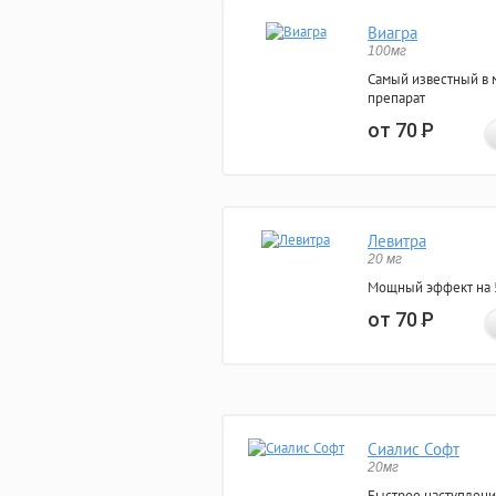
Виагра
100мг
Самый известный в 
препарат
от 70
Р
Левитра
20 мг
Мощный эффект на 5
от 70
Р
Сиалис Софт
20мг
Быстрое наступлени