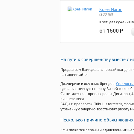
Крем Naron
(100 мг)
Крем для сужения в
от 1500
Р
На пути к совершенству вместе с 
Предлагаем Вам сделать первый шаг для п
на нашем сайте:
Дженерики известных брендов:
Стоимость
сделать интимную сторону Вашей жизни б
Синтетические гормоны роста
: Динатроп, 
лишнего веса
БАДы и препараты:
Tribulus terrestris, М
утраченную энергию, восстановят работу мн
Несколько причино объясняющих 
* Мы являемся первым и единственным на 