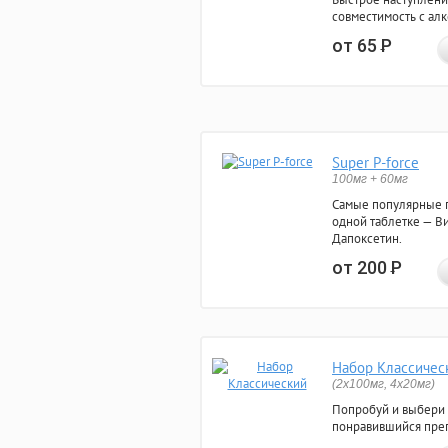
совместимость с ал
от 65
Р
Super P-force
100мг + 60мг
Самые популярные 
одной таблетке — Ви
Дапоксетин.
от 200
Р
Набор Классичес
(2x100мг, 4x20мг)
Попробуй и выбери
понравившийся преп