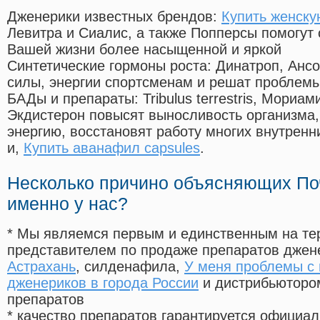
Дженерики известных брендов:
Купить женску
Левитра и Сиалис, а также Попперсы помогут
Вашей жизни более насыщенной и яркой
Синтетические гормоны роста
: Динатроп, Анс
силы, энергии спортсменам и решат проблем
БАДы и препараты:
Tribulus terrestris, Мориа
Экдистерон повысят выносливость организма,
энергию, восстановят работу многих внутренн
и,
Купить аванафил capsules
.
Несколько причино объясняющих По
именно у нас?
* Мы являемся первым и единственным на те
представителем по продаже препаратов дже
Астрахань
, силденафила
,
У меня проблемы с 
дженериков в города России
и дистрибьютором
препаратов
* качество препаратов гарантируется офици