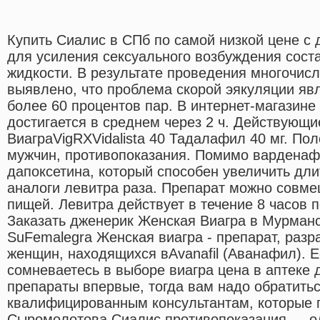
Купить Сиалис в СПб по самой низкой цене с 
для усиления сексуального возбуждения сост
жидкости. В результате проведения многочис
выявлено, что проблема скорой эякуляции яв
более 60 процентов пар. В интернет-магазин
достигается в среднем через 2 ч. Действующи
ВиаграVigRXVidalista 40 Тадалафил 40 мг. По
мужчин, противопоказания. Помимо варденаф
дапоксетина, который способен увеличить дли
аналоги левитра раза. Препарат можно совме
пищей. Левитра действует в течение 8 часов 
Заказать дженерик Женская Виагра в Мурманс
SuFemalegra Женская виагра - препарат, раз
женщин, находящихся вAvanafil (Аванафил). 
сомневаетесь в выборе виагра цена в аптеке 
препараты впервые, тогда вам надо обратить
квалифицированным консультантам, которые 
Сыромолотова Сиалис противопоказания — о