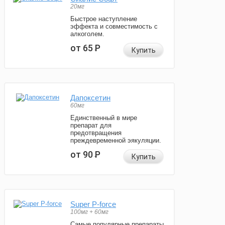
20мг
Быстрое наступление
эффекта и совместимость с
алкоголем.
от 65
Р
Купить
Дапоксетин
60мг
Единственный в мире
препарат для
предотвращения
преждевременной эякуляции.
от 90
Р
Купить
Super P-force
100мг + 60мг
Самые популярные препараты