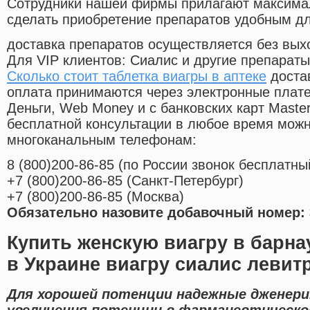
Cотрудники нашей фирмы прилагают максима
сделать приобретение препаратов удобным д
доставка препаратов осуществляется без вых
Для VIP клиентов: Сиалис и другие препараты
Сколько стоит таблетка виагры в аптеке
доста
оплата принимаются через электронные плат
Деньги, Web Money и с банковских карт Master
бесплатной консультации в любое время мож
многоканальным телефонам:
8
(800
)200-86-85
(
по России звонок бесплатны
+7
(800
)200-86-85
(
Санкт-Петербург)
+7
(800
)200-86-85
(
Москва)
Обязательно назовите добавочный номер: 
Купить женскую виагру в барна
в Украине виагру сиалис левит
Для хорошей потенции надежные дженери
увеличения потенции в фармацевтическо