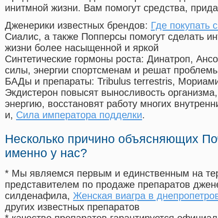
инитмной жизни. Вам помогут средства, прид
Дженерики известных брендов:
Где покупать 
Сиалис, а также Попперсы помогут сделать и
жизни более насыщенной и яркой
Синтетические гормоны роста
: Динатроп, Анс
силы, энергии спортсменам и решат проблем
БАДы и препараты:
Tribulus terrestris, Мориа
Экдистерон повысят выносливость организма,
энергию, восстановят работу многих внутренн
и,
Сила императора подделки
.
Несколько причино объясняющих По
именно у нас?
* Мы являемся первым и единственным на те
представителем по продаже препаратов дже
силденафила
,
Женская виагра в днепропетро
других известных препаратов