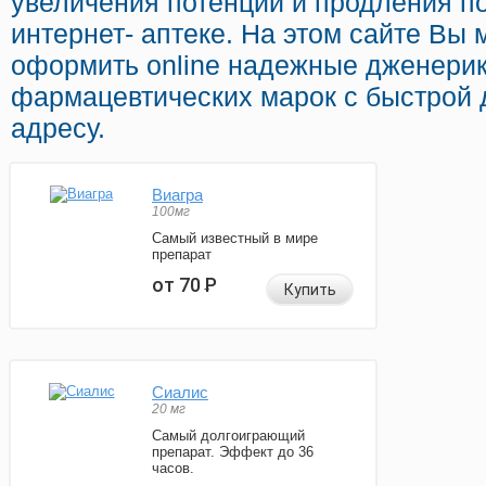
увеличения потенции и продления по
интернет- аптеке. На этом сайте Вы
оформить online надежные дженери
фармацевтических марок с быстрой 
адресу.
Виагра
100мг
Самый известный в мире
препарат
от 70
Р
Купить
Сиалис
20 мг
Самый долгоиграющий
препарат. Эффект до 36
часов.