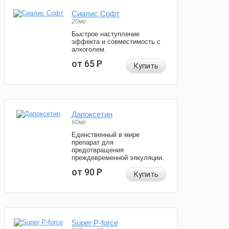
Сиалис Софт
20мг
Быстрое наступление
эффекта и совместимость с
алкоголем.
от 65
Р
Купить
Дапоксетин
60мг
Единственный в мире
препарат для
предотвращения
преждевременной эякуляции.
от 90
Р
Купить
Super P-force