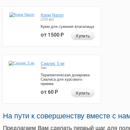
Крем Naron
(100 мг)
Крем для сужения влагалища
от 1500
Р
Купить
Сиалис 5 мг
5мг
Терапевтическая дозировка
Сиалиса для курсового
приема
от 60
Р
Купить
На пути к совершенству вместе с на
Предлагаем Вам сделать первый шаг для пол