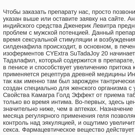
Чтобы заказать препарату нас, просто позвони
указан выше или оставите заявку на сайте. А
индийского средства Дженерик Левитра предн
проблем с мужской потенцией. Данный препар
время сексуальной стимуляции и возбуждени
силденафила происходит, в основном, в пече
изоферментов CYExtra SuTadaJoy 20 начинает
Тадалафил, который содержится в препарате,
в пенисе и способствует увеличению притока 
применяется рецептура древней медицины Инд
так как именно там был зарожден тантрически
создан специально для женского организма с 
Свойства Камагра Голд Эффект от приема таб
только во время интима. Во-первых, здесь це
значительно ниже, чем в аптеках. Назначение 
месяца регулярного применения геля позволя
контроль над эякуляцией, и ощутимо увеличи
секса. Фармацевтическое вещество действует 