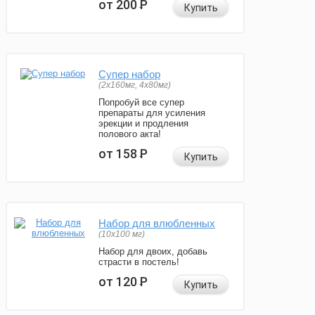
от 200
Р
Купить
Супер набор
(2х160мг, 4х80мг)
Попробуй все супер
препараты для усиления
эрекции и продления
полового акта!
от 158
Р
Купить
Набор для влюбленных
(10х100 мг)
Набор для двоих, добавь
страсти в постель!
от 120
Р
Купить