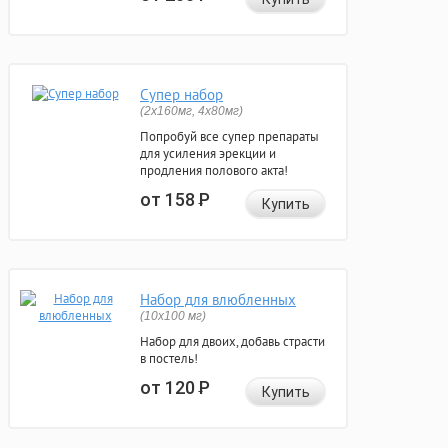
Супер набор
(2х160мг, 4х80мг)
Попробуй все супер препараты
для усиления эрекции и
продления полового акта!
от 158
Р
Купить
Набор для влюбленных
(10х100 мг)
Набор для двоих, добавь страсти
в постель!
от 120
Р
Купить