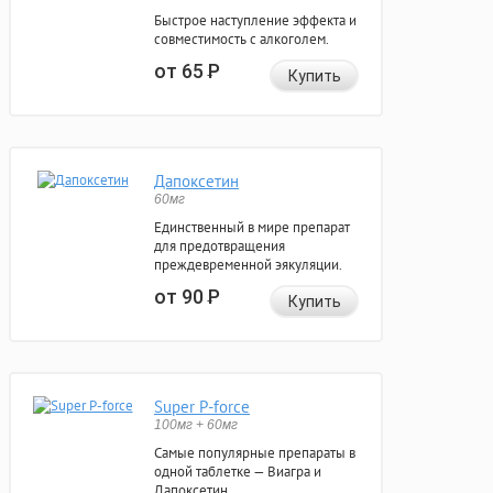
Быстрое наступление эффекта и
совместимость с алкоголем.
от 65
Р
Купить
Дапоксетин
60мг
Единственный в мире препарат
для предотвращения
преждевременной эякуляции.
от 90
Р
Купить
Super P-force
100мг + 60мг
Самые популярные препараты в
одной таблетке — Виагра и
Дапоксетин.