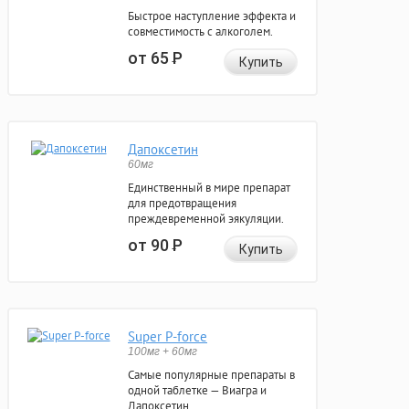
Быстрое наступление эффекта и
совместимость с алкоголем.
от 65
Р
Купить
Дапоксетин
60мг
Единственный в мире препарат
для предотвращения
преждевременной эякуляции.
от 90
Р
Купить
Super P-force
100мг + 60мг
Самые популярные препараты в
одной таблетке — Виагра и
Дапоксетин.