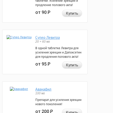
таблетке. Усиление эрекции и
продление полового акта!
от 90
Р
Купить
Супер Левитра
20 + 60 мг
В одной таблетке Левитра для
усиления эрекции и Дапоксетин
для продления полового акта!
от 95
Р
Купить
Аванафил
100 мг
Препарат для усиления эрекции
нового поколения!
от 200
Р
Купить