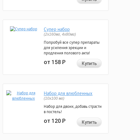
Супер набор
(2х160мг, 4х80мг)
Попробуй все супер препараты
для усиления эрекции и
продления полового акта!
от 158
Р
Купить
Набор для влюбленных
(10х100 мг)
Набор для двоих, добавь страсти
в постель!
от 120
Р
Купить