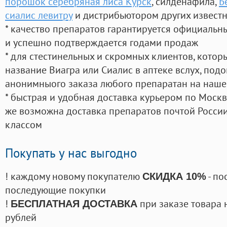
порошок серебряная лиса Курск
, силденафила
,
Б
сиалис левитру
и дистрибьютором других извест
* качество препаратов гарантируется официаль
и успешно подтверждается годами продаж
* для стестинельных и скромных клиентов, кото
название Виагра или Сиалис в аптеке вслух, под
анонимныого заказа любого препаратан на наше
* быстрая и удобная доставка курьером по Москве
же возможна доставка препаратов почтой России
классом
Покупать у нас выгодно
! каждому новому покупателю
- по
СКИДКА 10%
последующие покупки
!
при заказе товара 
БЕСПЛАТНАЯ ДОСТАВКА
рублей