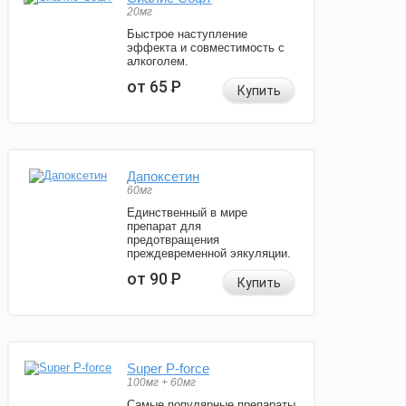
20мг
Быстрое наступление
эффекта и совместимость с
алкоголем.
от 65
Р
Купить
Дапоксетин
60мг
Единственный в мире
препарат для
предотвращения
преждевременной эякуляции.
от 90
Р
Купить
Super P-force
100мг + 60мг
Самые популярные препараты