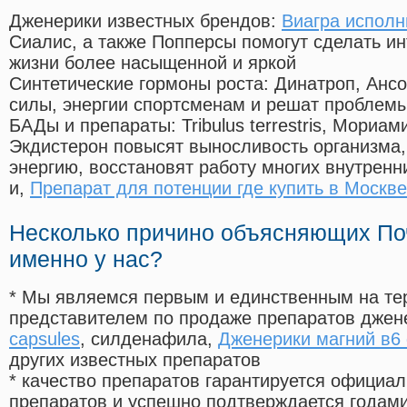
Дженерики известных брендов:
Виагра испол
Сиалис, а также Попперсы помогут сделать и
жизни более насыщенной и яркой
Синтетические гормоны роста
: Динатроп, Анс
силы, энергии спортсменам и решат проблем
БАДы и препараты:
Tribulus terrestris, Мориа
Экдистерон повысят выносливость организма,
энергию, восстановят работу многих внутренн
и,
Препарат для потенции где купить в Москве
Несколько причино объясняющих По
именно у нас?
* Мы являемся первым и единственным на те
представителем по продаже препаратов дже
capsules
, силденафила
,
Дженерики магний в6
других известных препаратов
* качество препаратов гарантируется офици
препаратов и успешно подтверждается годам