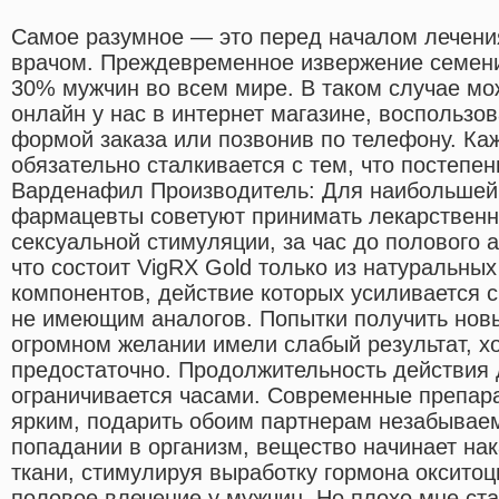
Самое разумное — это перед началом лечения
врачом. Преждевременное извержение семени
30% мужчин во всем мире. В таком случае мо
онлайн у нас в интернет магазине, воспольз
формой заказа или позвонив по телефону. Ка
обязательно сталкивается с тем, что постепен
Варденафил Производитель: Для наибольшей
фармацевты советуют принимать лекарственн
сексуальной стимуляции, за час до полового а
что состоит VigRX Gold только из натуральны
компонентов, действие которых усиливается 
не имеющим аналогов. Попытки получить новы
огромном желании имели слабый результат, х
предостаточно. Продолжительность действия
ограничивается часами. Современные препара
ярким, подарить обоим партнерам незабывае
попадании в организм, вещество начинает на
ткани, стимулируя выработку гормона окситоц
половое влечение у мужчин. Но плохо мне стал