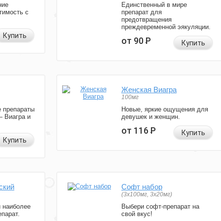
ние
Единственный в мире
тимость с
препарат для
предотвращения
преждевременной эякуляции.
Купить
от 90
Р
Купить
Женская Виагра
100мг
 препараты
Новые, яркие ощущения для
— Виагра и
девушек и женщин.
от 116
Р
Купить
Купить
ский
Софт набор
(3x100мг, 3x20мг)
и наиболее
Выбери софт-препарат на
парат.
свой вкус!