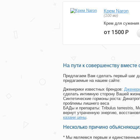
Крем Naron
(100 мг)
Крем для сужения
от 1500
Р
На пути к совершенству вместе 
Предлагаем Вам сделать первый шаг дл
придагаемые на нашем сайте:
Дженерики известных брендов:
Дженери
сделать интимную сторону Вашей жизн
Синтетические гормоны роста
: Динатро
проблемы лишнего веса
БАДы и препараты:
Tribulus terrestris
вернут утраченную энергию, восстановя
казани цены
.
Несколько причино объясняющих
* Мы являемся первым и единственным 