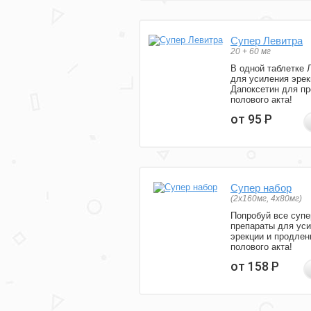
Супер Левитра
20 + 60 мг
В одной таблетке 
для усиления эрек
Дапоксетин для п
полового акта!
от 95
Р
Супер набор
(2х160мг, 4х80мг)
Попробуй все супе
препараты для ус
эрекции и продлен
полового акта!
от 158
Р