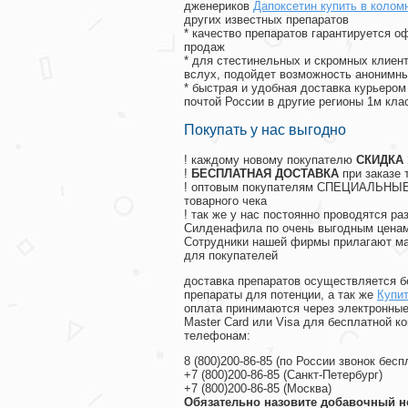
дженериков
Дапоксетин купить в колом
других известных препаратов
* качество препаратов гарантируется 
продаж
* для стестинельных и скромных клиент
вслух, подойдет возможность анонимны
* быстрая и удобная доставка курьером
почтой России в другие регионы 1м кла
Покупать у нас выгодно
! каждому новому покупателю
СКИДКА
!
БЕСПЛАТНАЯ ДОСТАВКА
при заказе 
! оптовым покупателям СПЕЦИАЛЬНЫЕ 
товарного чека
! так же у нас постоянно проводятся 
Силденафила по очень выгодным ценам
Cотрудники нашей фирмы прилагают ма
для покупателей
доставка препаратов осуществляется б
препараты для потенции, а так же
Купит
оплата принимаются через электронные
Master Card или Visa для бесплатной 
телефонам:
8
(800
)200-86-85
(
по России звонок бесп
+7
(800
)200-86-85
(
Санкт-Петербург)
+7
(800
)200-86-85
(
Москва)
Обязательно назовите добавочный н