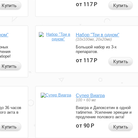
от 117
Р
Купить
Купить
ном"
Набор "Три в одном"
)
(10x100мг, 20x20мг)
рных
Большой набор из 3-х
ления
препаратов.
аборе!
от 117
Р
Купить
Купить
Супер Виагра
100 + 60 мг
до 36 часов
Виагра и Дапоксетин в одной
ого акта в
таблетке. Усиление эрекции и
продление полового акта!
от 90
Р
Купить
Купить