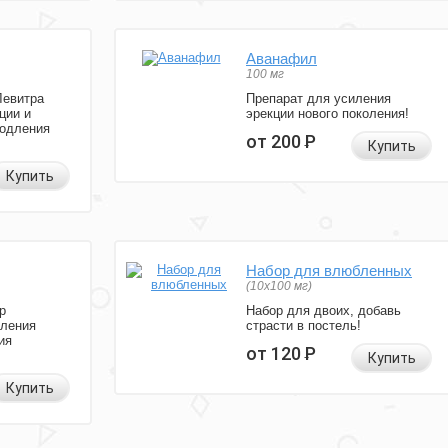
Аванафил
100 мг
Левитра
Препарат для усиления
ции и
эрекции нового поколения!
родления
от 200
Р
Купить
Купить
Набор для влюбленных
(10х100 мг)
р
Набор для двоих, добавь
иления
страсти в постель!
ия
от 120
Р
Купить
Купить