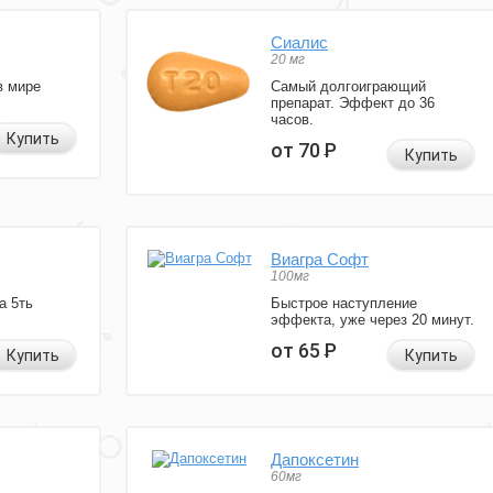
Сиалис
20 мг
в мире
Самый долгоиграющий
препарат. Эффект до 36
часов.
Купить
от 70
Р
Купить
Виагра Софт
100мг
а 5ть
Быстрое наступление
эффекта, уже через 20 минут.
от 65
Р
Купить
Купить
Дапоксетин
60мг