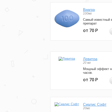
Виагра
100мг
Самый известный 
препарат
от 70
Р
Левитра
20 мг
Мощный эффект н
часов.
от 70
Р
Сиалис Софт
20мг