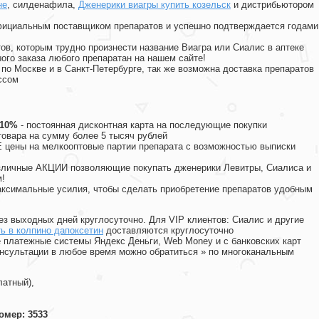
не
, силденафила
,
Дженерики виагры купить козельск
и дистрибьютором
официальным поставщиком препаратов и успешно подтверждается годами
ов, которым трудно произнести название Виагра или Сиалис в аптеке
ого заказа любого препаратан на нашем сайте!
 по Москве и в Санкт-Петербурге, так же возможна доставка препаратов
ссом
 10%
- постоянная дисконтная карта на последующие покупки
товара на сумму более 5 тысяч рублей
цены на мелкооптовые партии препарата с возможностью выписки
различные АКЦИИ позволяющие покупать дженерики Левитры, Сиалиса и
!
ксимальные усилия, чтобы сделать приобретение препаратов удобным
ез выходных дней круглосуточно. Для VIP клиентов: Сиалис и другие
ь в колпино дапоксетин
доставляются круглосуточно
 платежные системы Яндекс Деньги, Web Money и с банковских карт
консультации в любое время можно обратиться
»
по многоканальным
латный),
омер: 3533