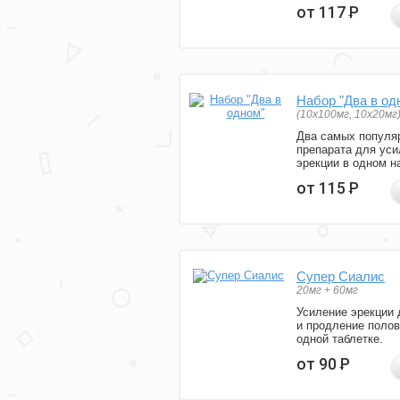
от 117
Р
Набор "Два в од
(10x100мг, 10x20мг
Два самых популя
препарата для уси
эрекции в одном н
от 115
Р
Супер Сиалис
20мг + 60мг
Усиление эрекции 
и продление полов
одной таблетке.
от 90
Р