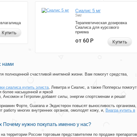
Сиалис 5 мг
5мг
 влагалища
Терапевтическая дозировка
Сиалиса для курсового
приема
Купить
от 60
Р
Купить
с нами
я полноценной счастливой инитмной жизни. Вам помогут средства,
ки сиалиса купить элиста
, Левитра и Сиалис, а также Попперсы помогут
и более насыщенной и яркой
п, Ансомон и Гетропин добавят силы, энергии спортсменам и решат
, Мориамин Форте, Guarana и Экдистерон повысят выносливость организма,
т работу многих внутренних органов, омолодят кожу, и,
Виагра купить в
 Почему нужно покупать именно у нас?
на территории России торговым представителем по продаже препаратов