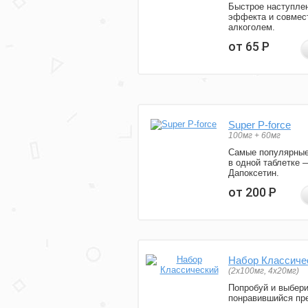
Быстрое наступле
эффекта и совмес
алкоголем.
от 65
Р
Super P-force
100мг + 60мг
Самые популярные
в одной таблетке 
Дапоксетин.
от 200
Р
Набор Классиче
(2x100мг, 4x20мг)
Попробуй и выбер
понравившийся пре