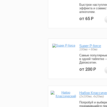
Быстрое наступле
эффекта и совмес
алкоголем.
от 65
Р
Super P-force
100мг + 60мг
Самые популярные
в одной таблетке 
Дапоксетин.
от 200
Р
Набор Классиче
(2x100мг, 4x20мг)
Попробуй и выбер
понравившийся пре