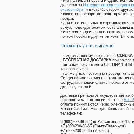
* Мы являемся первым и единственным 
дженериков
Интернет аптека продажа в
екатеринбург
и дистрибьютором других 
* качество препаратов гарантируется 
продаж
* для стестинельных и скромных клиент
вслух, подойдет возможность анонимны
* быстрая и удобная доставка курьером
почтой России в другие регионы 1м кла
Покупать у нас выгодно
! каждому новому покупателю
СКИДКА
!
БЕСПЛАТНАЯ ДОСТАВКА
при заказе 
! оптовым покупателям СПЕЦИАЛЬНЫЕ 
товарного чека
! так же у нас постоянно проводятся 
Силденафила по очень выгодным ценам
Cотрудники нашей фирмы прилагают ма
для покупателей
доставка препаратов осуществляется б
препараты для потенции, а так же
Без Р
оплата принимаются через электронные
Master Card или Visa для бесплатной 
телефонам:
8
(800
)200-86-85
(
по России звонок бесп
+7
(800
)200-86-85
(
Санкт-Петербург)
+7
(800
)200-86-85
(
Москва)