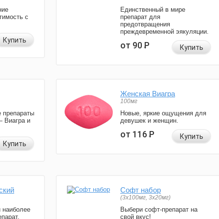
ние
Единственный в мире
тимость с
препарат для
предотвращения
преждевременной эякуляции.
Купить
от 90
Р
Купить
Женская Виагра
100мг
 препараты
Новые, яркие ощущения для
— Виагра и
девушек и женщин.
от 116
Р
Купить
Купить
ский
Софт набор
(3x100мг, 3x20мг)
и наиболее
Выбери софт-препарат на
парат.
свой вкус!