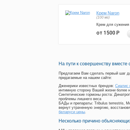
Крем Naron
(100 мг)
Крем для сужения
от 1500
Р
На пути к совершенству вместе 
Предлагаем Вам сделать первый шаг дл
придагаемые на нашем сайте:
Дженерики известных брендов:
Сиалис 
интимную сторону Вашей жизни более 
Синтетические гормоны роста
: Динатро
проблемы лишнего веса
БАДы и препараты:
Tribulus terrestris
вернут утраченную энергию, восстановя
беларуси цены
.
Несколько причино объясняющих