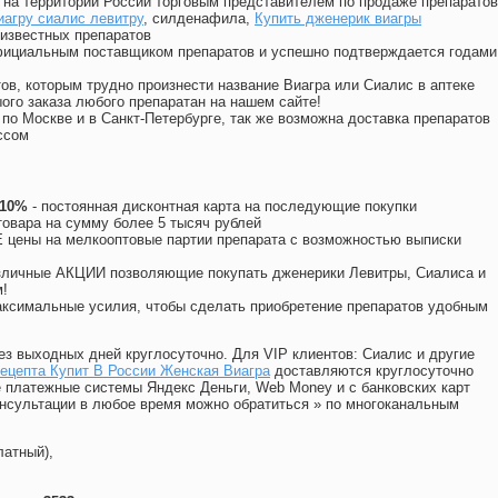
на территории России торговым представителем по продаже препаратов
иагру сиалис левитру
, силденафила
,
Купить дженерик виагры
известных препаратов
официальным поставщиком препаратов и успешно подтверждается годами
ов, которым трудно произнести название Виагра или Сиалис в аптеке
ого заказа любого препаратан на нашем сайте!
 по Москве и в Санкт-Петербурге, так же возможна доставка препаратов
ссом
 10%
- постоянная дисконтная карта на последующие покупки
товара на сумму более 5 тысяч рублей
цены на мелкооптовые партии препарата с возможностью выписки
различные АКЦИИ позволяющие покупать дженерики Левитры, Сиалиса и
!
ксимальные усилия, чтобы сделать приобретение препаратов удобным
ез выходных дней круглосуточно. Для VIP клиентов: Сиалис и другие
ецепта Купит В России Женская Виагра
доставляются круглосуточно
 платежные системы Яндекс Деньги, Web Money и с банковских карт
консультации в любое время можно обратиться
»
по многоканальным
латный),