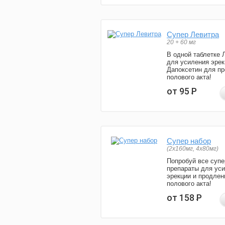
Супер Левитра
20 + 60 мг
В одной таблетке 
для усиления эрек
Дапоксетин для п
полового акта!
от 95
Р
Супер набор
(2х160мг, 4х80мг)
Попробуй все супе
препараты для ус
эрекции и продлен
полового акта!
от 158
Р