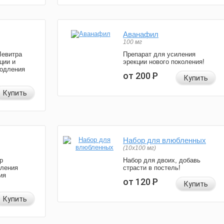
Аванафил
100 мг
Левитра
Препарат для усиления
ции и
эрекции нового поколения!
родления
от 200
Р
Купить
Купить
Набор для влюбленных
(10х100 мг)
р
Набор для двоих, добавь
иления
страсти в постель!
ия
от 120
Р
Купить
Купить