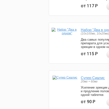
от 117
Р
Набор "Два в од
(10x100мг, 10x20мг
Два самых популя
препарата для уси
эрекции в одном н
от 115
Р
Супер Сиалис
20мг + 60мг
Усиление эрекции 
и продление полов
одной таблетке.
от 90
Р