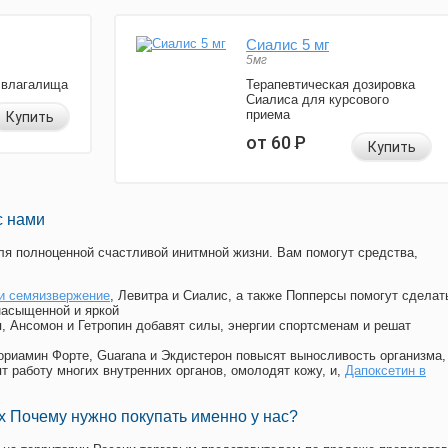
Сиалис 5 мг
5мг
 влагалища
Терапевтическая дозировка
Сиалиса для курсового
приема
Купить
от 60
Р
Купить
с нами
я полноценной счастливой инитмной жизни. Вам помогут средства,
и семяизвержение
, Левитра и Сиалис, а также Попперсы помогут сделат
насыщенной и яркой
п, Ансомон и Гетропин добавят силы, энергии спортсменам и решат
, Мориамин Форте, Guarana и Экдистерон повысят выносливость организма,
т работу многих внутренних органов, омолодят кожу, и,
Дапоксетин в
 Почему нужно покупать именно у нас?