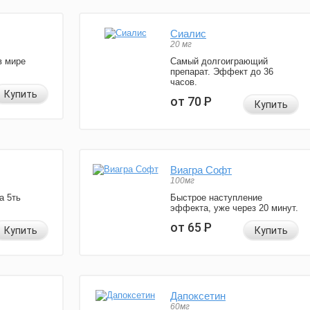
Сиалис
20 мг
в мире
Самый долгоиграющий
препарат. Эффект до 36
часов.
Купить
от 70
Р
Купить
Виагра Софт
100мг
а 5ть
Быстрое наступление
эффекта, уже через 20 минут.
от 65
Р
Купить
Купить
Дапоксетин
60мг