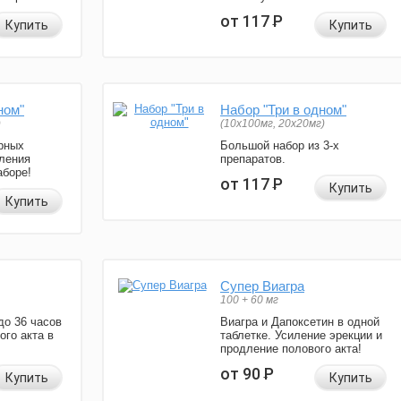
от 117
Р
Купить
Купить
ном"
Набор "Три в одном"
)
(10x100мг, 20x20мг)
рных
Большой набор из 3-х
ления
препаратов.
аборе!
от 117
Р
Купить
Купить
Супер Виагра
100 + 60 мг
до 36 часов
Виагра и Дапоксетин в одной
ого акта в
таблетке. Усиление эрекции и
продление полового акта!
от 90
Р
Купить
Купить