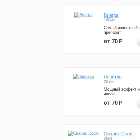
Виагра
100мг
Самый известный 
препарат
от 70
Р
Левитра
20 мг
Мощный эффект н
часов.
от 70
Р
Сиалис Софт
20мг