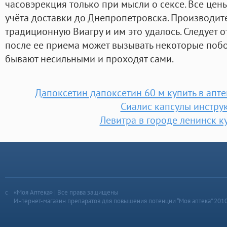
часовэрекция только при мысли о сексе. Все цен
учёта доставки до Днепропетровска. Производит
традиционную Виагру и им это удалось. Следует о
после ее приема может вызывать некоторые поб
бывают несильными и проходят сами.
Дапоксетин дапоксетин 60 м купить в апт
Сиалис капсулы инстру
Левитра в городе ленинск к
«Моя Аптека» | Все права защищены
Интернет-магазин препаратов для повышения потенции “Моя аптека” 201