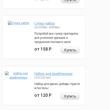
Супер набор
(2х160мг, 4х80мг)
Попробуй все супер препараты
для усиления эрекции и
продления полового акта!
от 158
Р
Купить
Набор для влюбленных
(10х100 мг)
Набор для двоих, добавь страсти
в постель!
от 120
Р
Купить