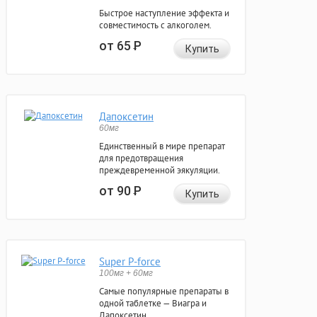
Быстрое наступление эффекта и
совместимость с алкоголем.
от 65
Р
Купить
Дапоксетин
60мг
Единственный в мире препарат
для предотвращения
преждевременной эякуляции.
от 90
Р
Купить
Super P-force
100мг + 60мг
Самые популярные препараты в
одной таблетке — Виагра и
Дапоксетин.