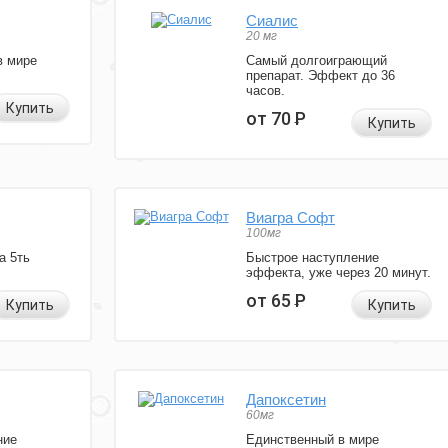
Сиалис
20 мг
в мире
Самый долгоиграющий
препарат. Эффект до 36
часов.
Купить
от 70
Р
Купить
Виагра Софт
100мг
а 5ть
Быстрое наступление
эффекта, уже через 20 минут.
от 65
Р
Купить
Купить
Дапоксетин
60мг
ние
Единственный в мире