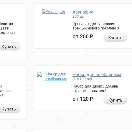
Аванафил
100 мг
Левитра
Препарат для усиления
ции и
эрекции нового поколения!
родления
от 200
Р
Купить
Купить
Набор для влюбленных
(10х100 мг)
р
Набор для двоих, добавь
иления
страсти в постель!
ия
от 120
Р
Купить
Купить