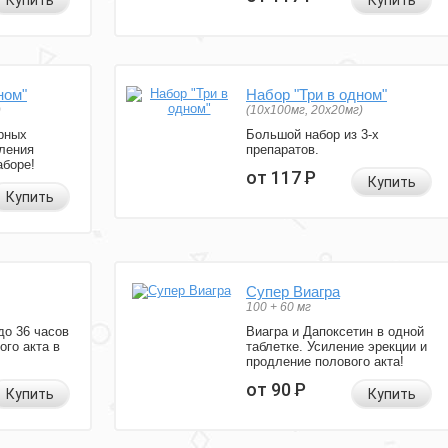
Купить
Купить
ном"
Набор "Три в одном"
)
(10x100мг, 20x20мг)
рных
Большой набор из 3-х
ления
препаратов.
аборе!
от 117
Р
Купить
Купить
Супер Виагра
100 + 60 мг
до 36 часов
Виагра и Дапоксетин в одной
ого акта в
таблетке. Усиление эрекции и
продление полового акта!
от 90
Р
Купить
Купить