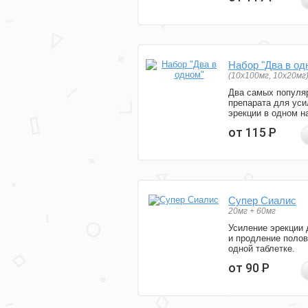
Набор "Два в од
(10x100мг, 10x20мг
Два самых популя
препарата для уси
эрекции в одном н
от 115
Р
Супер Сиалис
20мг + 60мг
Усиление эрекции 
и продление полов
одной таблетке.
от 90
Р