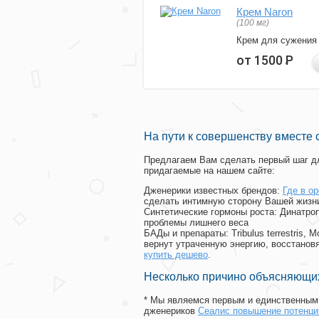
Крем Naron
(100 мг)
Крем для сужения
от 1500
Р
На пути к совершенству вместе 
Предлагаем Вам сделать первый шаг дл
придагаемые на нашем сайте:
Дженерики известных брендов:
Где в о
сделать интимную сторону Вашей жизн
Синтетические гормоны роста
: Динатро
проблемы лишнего веса
БАДы и препараты:
Tribulus terrestris
вернут утраченную энергию, восстановя
купить дешево
.
Несколько причино объясняющих
* Мы являемся первым и единственным 
дженериков
Сеалис повышение потенци