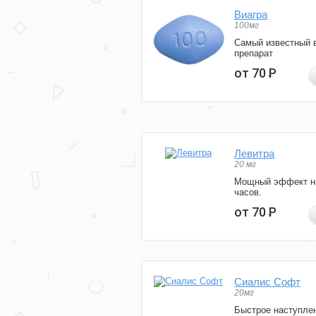
Виагра
100мг
Самый известный 
препарат
от 70
Р
Левитра
20 мг
Мощный эффект н
часов.
от 70
Р
Сиалис Софт
20мг
Быстрое наступле