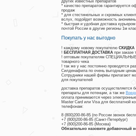
других известных препаратов
* качество препаратов гарантируется 
продаж
* для стестинельных и скромных клиент
вслух, подойдет возможность анонимны
* быстрая и удобная доставка курьером
почтой России в другие регионы 1м кла
Покупать у нас выгодно
! каждому новому покупателю
СКИДКА
!
БЕСПЛАТНАЯ ДОСТАВКА
при заказе 
! оптовым покупателям СПЕЦИАЛЬНЫЕ 
товарного чека
! так же у нас постоянно проводятся 
Силденафила по очень выгодным ценам
Cотрудники нашей фирмы прилагают ма
для покупателей
доставка препаратов осуществляется б
препараты для потенции, а так же
Вредн
оплата принимаются через электронные
Master Card или Visa для бесплатной 
телефонам:
8
(800
)200-86-85
(
по России звонок бесп
+7
(800
)200-86-85
(
Санкт-Петербург)
+7
(800
)200-86-85
(
Москва)
Обязательно назовите добавочный н