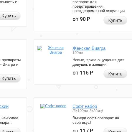
тимость с
препарат для
предотвращения
преждевременной эякуляции.
Купить
от 90
Р
Купить
Женская Виагра
100мг
 препараты
Новые, яркие ощущения для
— Виагра и
девушек и женщин.
от 116
Р
Купить
Купить
ский
Софт набор
(3x100мг, 3x20мг)
и наиболее
Выбери софт-препарат на
парат.
свой вкус!
от 117
Р