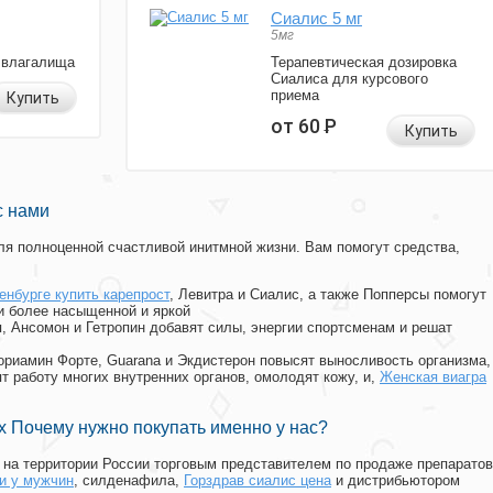
Сиалис 5 мг
5мг
 влагалища
Терапевтическая дозировка
Сиалиса для курсового
приема
Купить
от 60
Р
Купить
с нами
я полноценной счастливой инитмной жизни. Вам помогут средства,
ренбурге купить карепрост
, Левитра и Сиалис, а также Попперсы помогут
и более насыщенной и яркой
п, Ансомон и Гетропин добавят силы, энергии спортсменам и решат
, Мориамин Форте, Guarana и Экдистерон повысят выносливость организма,
т работу многих внутренних органов, омолодят кожу, и,
Женская виагра
 Почему нужно покупать именно у нас?
на территории России торговым представителем по продаже препаратов
и у мужчин
, силденафила
,
Горздрав сиалис цена
и дистрибьютором