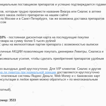
официальным поставщиком препаратов и успешно подтверждается годами
ов, которым трудно произнести название Виагра или Сиалис в аптеке
ого заказа любого препаратан на нашем сайте!
 по Москве и в Санкт-Петербурге, так же возможна доставка препаратов
ссом
 10%
- постоянная дисконтная карта на последующие покупки
товара на сумму более 5 тысяч рублей
цены на мелкооптовые партии препарата с возможностью выписки
различные АКЦИИ позволяющие покупать дженерики Левитры, Сиалиса и
!
ксимальные усилия, чтобы сделать приобретение препаратов удобным
ез выходных дней круглосуточно. Для VIP клиентов: Сиалис и другие
а ли левитра при нормальной эрекции
доставляются круглосуточно
 платежные системы Яндекс Деньги, Web Money и с банковских карт
консультации в любое время можно обратиться
»
по многоканальным
латный),
омер: 3533