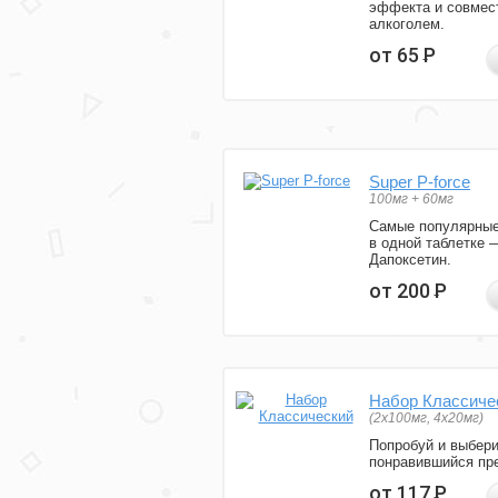
эффекта и совмес
алкоголем.
от 65
Р
Super P-force
100мг + 60мг
Самые популярные
в одной таблетке 
Дапоксетин.
от 200
Р
Набор Классиче
(2x100мг, 4x20мг)
Попробуй и выбер
понравившийся пре
от 117
Р