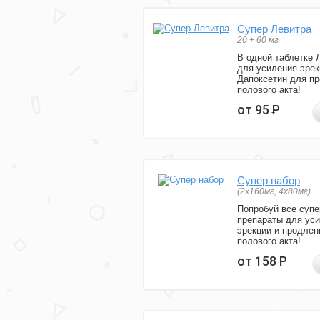
Супер Левитра
20 + 60 мг
В одной таблетке 
для усиления эрек
Дапоксетин для п
полового акта!
от 95
Р
Супер набор
(2х160мг, 4х80мг)
Попробуй все супе
препараты для ус
эрекции и продлен
полового акта!
от 158
Р