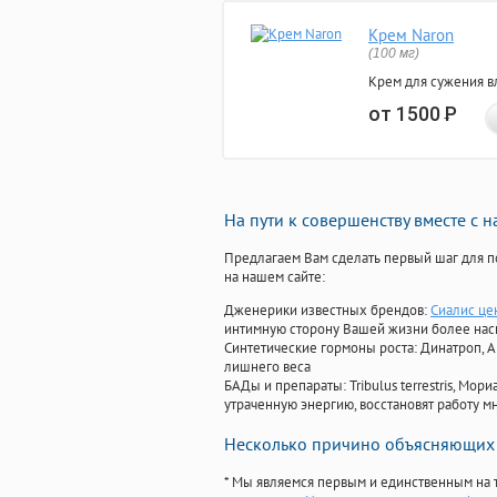
Крем Naron
(100 мг)
Крем для сужения в
от 1500
Р
На пути к совершенству вместе с 
Предлагаем Вам сделать первый шаг для п
на нашем сайте:
Дженерики известных брендов:
Сиалис це
интимную сторону Вашей жизни более на
Синтетические гормоны роста
: Динатроп, 
лишнего веса
БАДы и препараты:
Tribulus terrestris, М
утраченную энергию, восстановят работу мн
Несколько причино объясняющих 
* Мы являемся первым и единственным на 