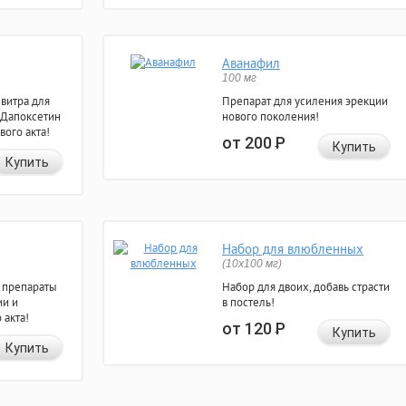
Аванафил
100 мг
евитра для
Препарат для усиления эрекции
 Дапоксетин
нового поколения!
вого акта!
от 200
Р
Купить
Купить
Набор для влюбленных
(10х100 мг)
 препараты
Набор для двоих, добавь страсти
ии и
в постель!
 акта!
от 120
Р
Купить
Купить