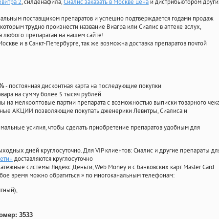
евитра 2
, силденафила
,
Сиалис заказать в Москве цена
и дистрибьютором други
циальным поставщиком препаратов и успешно подтверждается годами продаж
 которым трудно произнести название Виагра или Сиалис в аптеке вслух,
 любого препаратан на нашем сайте!
Москве и в Санкт-Петербурге, так же возможна доставка препаратов почтой
- постоянная дисконтная карта на последующие покупки
0%
овара на сумму более 5 тысяч рублей
 на мелкооптовые партии препарата с возможностью выписки товарного чек
личные АКЦИИ позволяющие покупать дженерики Левитры, Сиалиса и
мальные усилия, чтобы сделать приобретение препаратов удобным для
ыходных дней круглосуточно. Для VIP клиентов: Сиалис и другие препараты дл
сетин
доставляются круглосуточно
атежные системы Яндекс Деньги, Web Money и с банковских карт Master Card
юбое время можно обратиться
»
по многоканальным телефонам:
тный),
омер: 3533