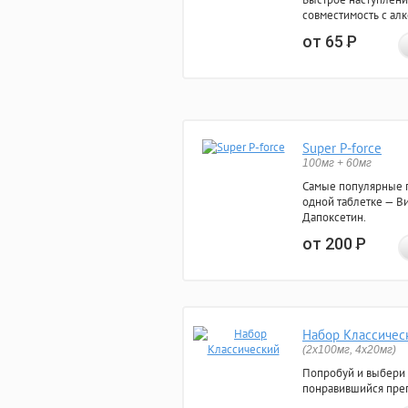
совместимость с ал
от 65
Р
Super P-force
100мг + 60мг
Самые популярные 
одной таблетке — Ви
Дапоксетин.
от 200
Р
Набор Классичес
(2x100мг, 4x20мг)
Попробуй и выбери
понравившийся преп