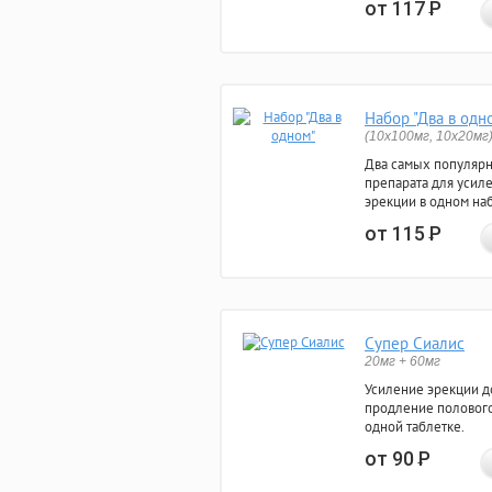
от 117
Р
Набор "Два в одн
(10x100мг, 10x20мг
Два самых популяр
препарата для усил
эрекции в одном на
от 115
Р
Супер Сиалис
20мг + 60мг
Усиление эрекции до
продление полового
одной таблетке.
от 90
Р