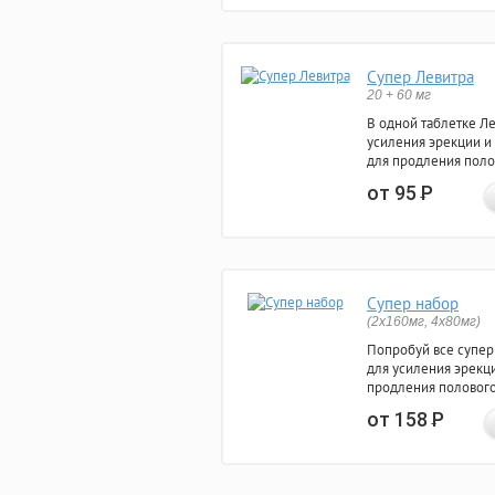
Супер Левитра
20 + 60 мг
В одной таблетке Л
усиления эрекции и
для продления поло
от 95
Р
Супер набор
(2х160мг, 4х80мг)
Попробуй все супер
для усиления эрекц
продления полового
от 158
Р