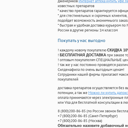
дженериков
Интернет аптека купить уфе л
известных препаратов
* качество препаратов гарантируется офи
* для стестинельных и скромных клиентов,
подойдет возможность анонимныого заказа
* быстрая и удобная доставка курьером по 
России в другие регионы 1м классом
Покупать у нас выгодно
! каждому новому покупателю
СКИДКА 1
!
при заказе т
БЕСПЛАТНАЯ ДОСТАВКА
! оптовым покупателям СПЕЦИАЛЬНЫЕ цены
! так же у нас постоянно проводятся раз
Силденафила по очень выгодным ценам!
Cотрудники нашей фирмы прилагают макси
покупателей
доставка препаратов осуществляется без в
потенции, а так же
Можно ли купить дапок
оплата принимаются через электронные пл
или Visa для бесплатной консультации в л
8
(800
)200-86-85
(
по России звонок беспла
+7
(800
)200-86-85
(
Санкт-Петербург)
+7
(800
)200-86-85
(
Москва)
Обязательно назовите добавочный н