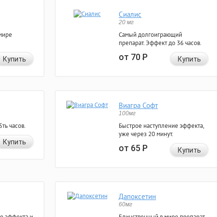
Сиалис
20 мг
мире
Самый долгоиграющий
препарат. Эффект до 36 часов.
от 70
Р
Купить
Купить
Виагра Софт
100мг
ть часов.
Быстрое наступление эффекта,
уже через 20 минут.
Купить
от 65
Р
Купить
Дапоксетин
60мг
е эффекта и
Единственный в мире препарат