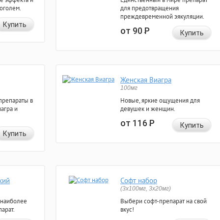
коголем.
для предотвращения
преждевременной эякуляции.
Купить
от 90
Р
Купить
Женская Виагра
100мг
препараты в
Новые, яркие ощущения для
агра и
девушек и женщин.
от 116
Р
Купить
Купить
кий
Софт набор
(3x100мг, 3x20мг)
 наиболее
Выбери софт-препарат на свой
арат.
вкус!