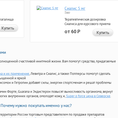
Сиалис 5 мг
5мг
лагалища
Терапевтическая дозировка
Сиалиса для курсового приема
Купить
от 60
Р
Купить
нами
олноценной счастливой инитмной жизни. Вам помогут средства, придагаемые
на и их применение
, Левитра и Сиалис, а также Попперсы помогут сделать
сыщенной и яркой
Ансомон и Гетропин добавят силы, энергии спортсменам и решат проблемы
ориамин Форте, Guarana и Экдистерон повысят выносливость организма, вернут
огих внутренних органов, омолодят кожу, и,
Super p force цена в Северске
.
Почему нужно покупать именно у нас?
территории России торговым представителем по продаже препаратов