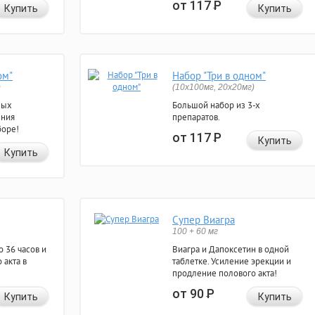
от 117
Р
Купить
Купить
ом"
Набор "Три в одном"
)
(10x100мг, 20x20мг)
ных
Большой набор из 3-х
ения
препаратов.
боре!
от 117
Р
Купить
Купить
Супер Виагра
100 + 60 мг
 36 часов и
Виагра и Дапоксетин в одной
 акта в
таблетке. Усиление эрекции и
продление полового акта!
от 90
Р
Купить
Купить