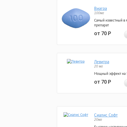
Виагра
100мг
Самый известный в 
препарат
от 70
Р
Левитра
20 мг
Мощный эффект на 5
от 70
Р
Сиалис Софт
20мг
Быстрое наступлени