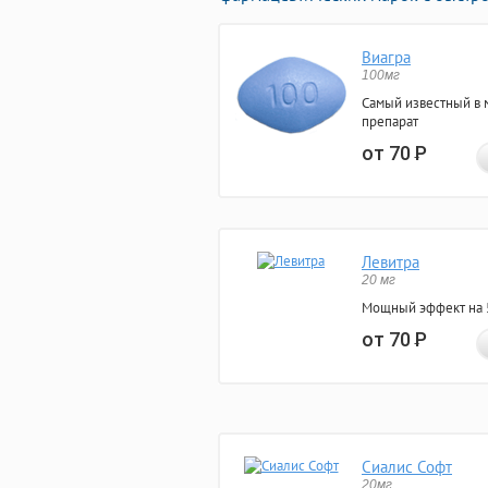
Виагра
100мг
Самый известный в 
препарат
от 70
Р
Левитра
20 мг
Мощный эффект на 5
от 70
Р
Сиалис Софт
20мг