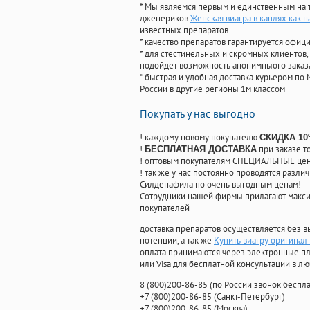
* Мы являемся первым и единственным на 
дженериков
Женская виагра в каплях как 
известных препаратов
* качество препаратов гарантируется офи
* для стестинельных и скромных клиентов,
подойдет возможность анонимныого заказа
* быстрая и удобная доставка курьером по 
России в другие регионы 1м классом
Покупать у нас выгодно
! каждому новому покупателю
СКИДКА 1
!
при заказе т
БЕСПЛАТНАЯ ДОСТАВКА
! оптовым покупателям СПЕЦИАЛЬНЫЕ цены
! так же у нас постоянно проводятся раз
Силденафила по очень выгодным ценам!
Cотрудники нашей фирмы прилагают макси
покупателей
доставка препаратов осуществляется без в
потенции, а так же
Купить виагру оригинал 
оплата принимаются через электронные пл
или Visa для бесплатной консультации в л
8
(800
)200-86-85
(
по России звонок беспла
+7
(800
)200-86-85
(
Санкт-Петербург)
+7
(800
)200-86-85
(
Москва)