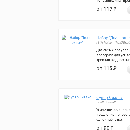
понравившийся преп
от 117
Р
Набор "Два в одн
(10x100мг, 10x20мг
Два самых популяр
препарата для усил
эрекции в одном на
от 115
Р
Супер Сиалис
20мг + 60мг
Усиление эрекции до
продление полового
одной таблетке.
от 90
Р