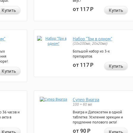
арат.
вкус!
от 117
Р
Купить
Купить
ом"
Набор "Три в одном"
)
(10x100мг, 20x20мг)
ных
Большой набор из 3-х
ения
препаратов.
боре!
от 117
Р
Купить
Купить
Супер Виагра
100 + 60 мг
 36 часов и
Виагра и Дапоксетин в одной
 акта в
таблетке. Усиление эрекции и
продление полового акта!
от 90
Р
Купить
Купить