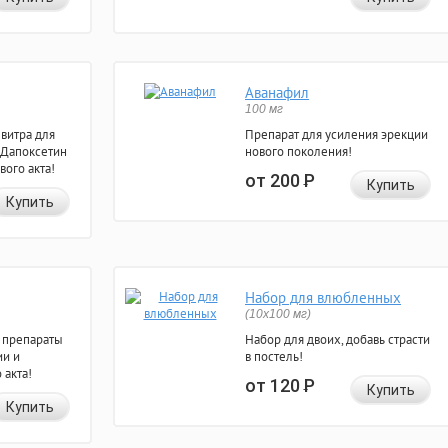
Аванафил
100 мг
евитра для
Препарат для усиления эрекции
 Дапоксетин
нового поколения!
вого акта!
от 200
Р
Купить
Купить
Набор для влюбленных
(10х100 мг)
 препараты
Набор для двоих, добавь страсти
ии и
в постель!
 акта!
от 120
Р
Купить
Купить