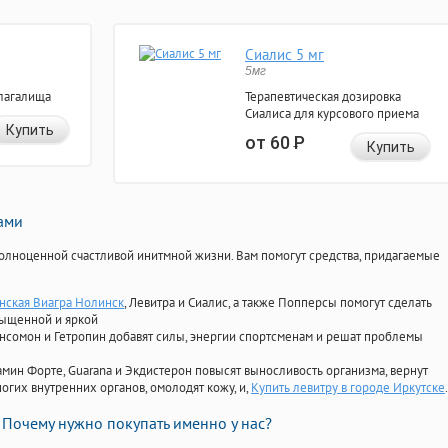
Сиалис 5 мг
5мг
лагалища
Терапевтическая дозировка
Сиалиса для курсового приема
Купить
от 60
Р
Купить
нами
олноценной счастливой инитмной жизни. Вам помогут средства, придагаемые
нская Виагра Нолинск
, Левитра и Сиалис, а также Попперсы помогут сделать
сыщенной и яркой
Ансомон и Гетропин добавят силы, энергии спортсменам и решат проблемы
ориамин Форте, Guarana и Экдистерон повысят выносливость организма, вернут
огих внутренних органов, омолодят кожу, и,
Купить левитру в городе Иркутске
.
Почему нужно покупать именно у нас?