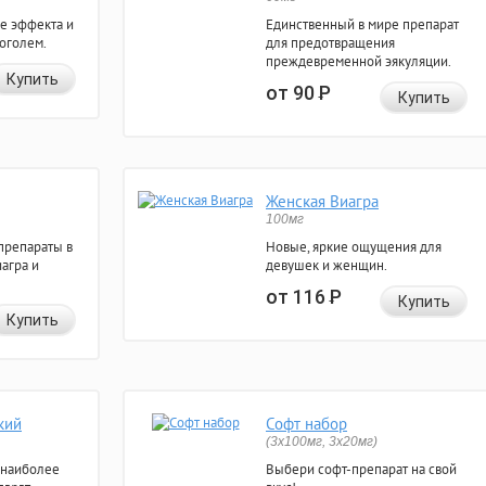
е эффекта и
Единственный в мире препарат
коголем.
для предотвращения
преждевременной эякуляции.
Купить
от 90
Р
Купить
Женская Виагра
100мг
препараты в
Новые, яркие ощущения для
агра и
девушек и женщин.
от 116
Р
Купить
Купить
кий
Софт набор
(3x100мг, 3x20мг)
 наиболее
Выбери софт-препарат на свой