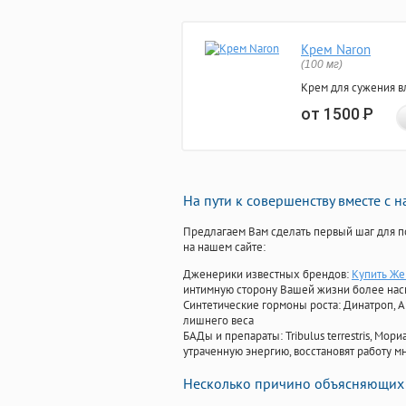
Крем Naron
(100 мг)
Крем для сужения в
от 1500
Р
На пути к совершенству вместе с 
Предлагаем Вам сделать первый шаг для п
на нашем сайте:
Дженерики известных брендов:
Купить Же
интимную сторону Вашей жизни более на
Синтетические гормоны роста
: Динатроп, 
лишнего веса
БАДы и препараты:
Tribulus terrestris, М
утраченную энергию, восстановят работу мн
Несколько причино объясняющих 