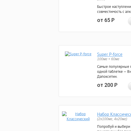
Быстрое наступлени
совместимость с ал
от 65
Р
Super P-force
100мг + 60мг
Самые популярные 
одной таблетке — Ви
Дапоксетин.
от 200
Р
Набор Классичес
(2x100мг, 4x20мг)
Попробуй и выбери