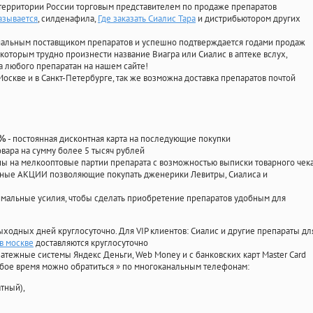
территории России торговым представителем по продаже препаратов
называется
, силденафила
,
Где заказать Сиалис Тара
и дистрибьютором других
циальным поставщиком препаратов и успешно подтверждается годами продаж
 которым трудно произнести название Виагра или Сиалис в аптеке вслух,
 любого препаратан на нашем сайте!
Москве и в Санкт-Петербурге, так же возможна доставка препаратов почтой
- постоянная дисконтная карта на последующие покупки
0%
овара на сумму более 5 тысяч рублей
 на мелкооптовые партии препарата с возможностью выписки товарного чек
личные АКЦИИ позволяющие покупать дженерики Левитры, Сиалиса и
мальные усилия, чтобы сделать приобретение препаратов удобным для
ыходных дней круглосуточно. Для VIP клиентов: Сиалис и другие препараты дл
в москве
доставляются круглосуточно
атежные системы Яндекс Деньги, Web Money и с банковских карт Master Card
юбое время можно обратиться
»
по многоканальным телефонам:
тный),