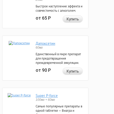
Быстрое наступление эффекта и
совместимость с алкоголем.
от 65
Р
Купить
Дапоксетин
60мг
Единственный в мире препарат
для предотвращения
преждевременной эякуляции.
от 90
Р
Купить
Super P-force
100мг + 60мг
Самые популярные препараты в
одной таблетке — Виагра и