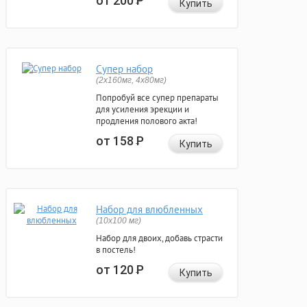
от 200
Р
Купить
Супер набор
(2х160мг, 4х80мг)
Попробуй все супер препараты
для усиления эрекции и
продления полового акта!
от 158
Р
Купить
Набор для влюбленных
(10х100 мг)
Набор для двоих, добавь страсти
в постель!
от 120
Р
Купить