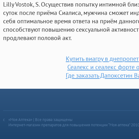
Lilly Vostok, S. Осуществив попытку интимной бли
суток после приёма Сиалиса, мужчина сможет ин
себя оптимальное время ответа на приём данног
способствуют повышению сексуальной активност
продлевают половой акт.
Купить виагру в днепропе
Сеалекс и сеалекс форте 
Где заказать Дапоксетин 
«Моя Аптека» | Все права защищены
Интернет-магазин препаратов для повышения потенции “Моя аптека” 201