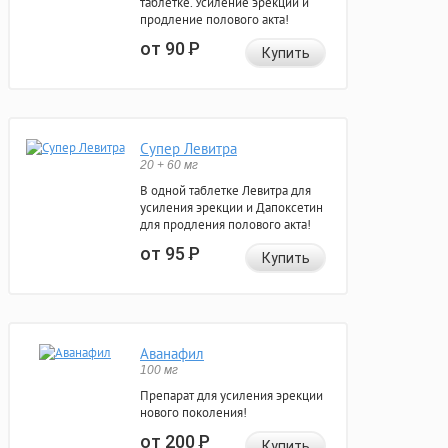
таблетке. Усиление эрекции и
продление полового акта!
от 90
Р
Купить
Супер Левитра
20 + 60 мг
В одной таблетке Левитра для
усиления эрекции и Дапоксетин
для продления полового акта!
от 95
Р
Купить
Аванафил
100 мг
Препарат для усиления эрекции
нового поколения!
от 200
Р
Купить