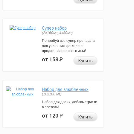
Супер набор
(2х160мг, 4х80мг)
Попробуй все супер препараты
для усиления эрекции и
продления полового акта!
от 158
Р
Купить
Набор для влюбленных
(10х100 мг)
Набор для двоих, добавь страсти
в постель!
от 120
Р
Купить