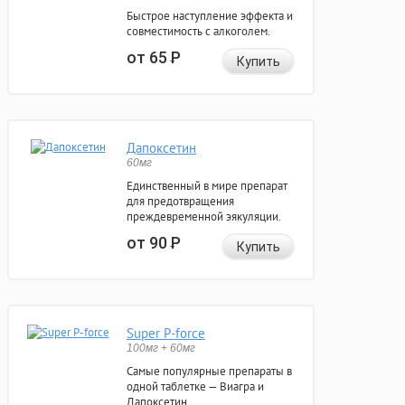
Быстрое наступление эффекта и
совместимость с алкоголем.
от 65
Р
Купить
Дапоксетин
60мг
Единственный в мире препарат
для предотвращения
преждевременной эякуляции.
от 90
Р
Купить
Super P-force
100мг + 60мг
Самые популярные препараты в
одной таблетке — Виагра и
Дапоксетин.