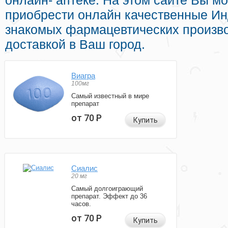
онлайн- аптеке. На этом сайте Вы м
приобрести онлайн качественные И
знакомых фармацевтических произво
доставкой в Ваш город.
Виагра
100мг
Самый известный в мире
препарат
от 70
Р
Купить
Сиалис
20 мг
Самый долгоиграющий
препарат. Эффект до 36
часов.
от 70
Р
Купить