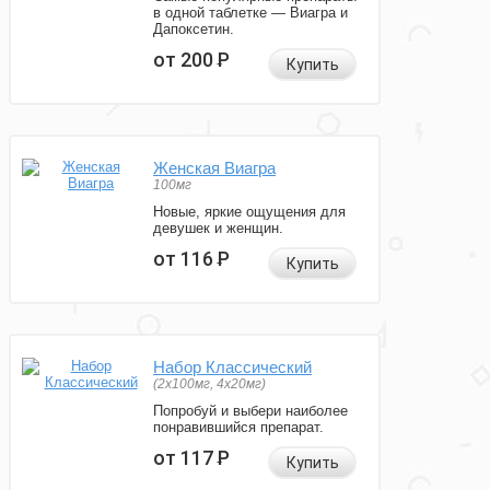
в одной таблетке — Виагра и
Дапоксетин.
от 200
Р
Купить
Женская Виагра
100мг
Новые, яркие ощущения для
девушек и женщин.
от 116
Р
Купить
Набор Классический
(2x100мг, 4x20мг)
Попробуй и выбери наиболее
понравившийся препарат.
от 117
Р
Купить