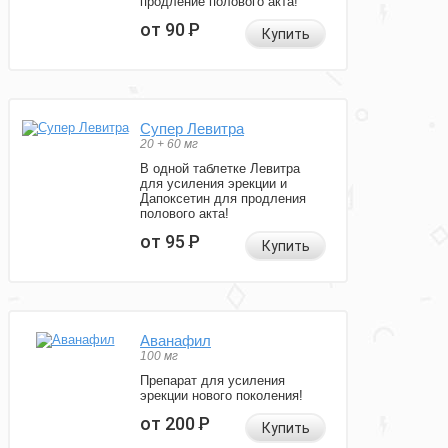
продление полового акта!
от 90
Р
Купить
Супер Левитра
20 + 60 мг
В одной таблетке Левитра
для усиления эрекции и
Дапоксетин для продления
полового акта!
от 95
Р
Купить
Аванафил
100 мг
Препарат для усиления
эрекции нового поколения!
от 200
Р
Купить