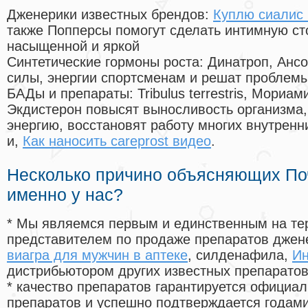
Дженерики известных брендов:
Куплю сиалис 
также Попперсы помогут сделать интимную с
насыщенной и яркой
Синтетические гормоны роста
: Динатроп, Анс
силы, энергии спортсменам и решат проблем
БАДы и препараты:
Tribulus terrestris, Мориа
Экдистерон повысят выносливость организма,
энергию, восстановят работу многих внутренн
и,
Как наносить careprost видео
.
Несколько причино объясняющих По
именно у нас?
* Мы являемся первым и единственным на те
представителем по продаже препаратов дже
виагра для мужчин в аптеке
, силденафила
,
Ин
дистрибьютором других известных препарато
* качество препаратов гарантируется офици
препаратов и успешно подтверждается годам