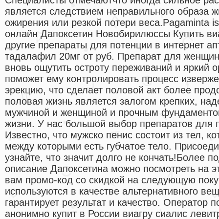
является следствием неправильного образа жи
ожирения или резкой потери веса.Pagaminta is
онлайн Дапоксетин Новобирилюссы Купить виа
другие препараты для потенции в интернет ап
тадалафил 20мг от руб. Препарат для женщин
вновь ощутить остроту переживаний и яркий о
поможет ему контролировать процесс изверже
эрекцию, что сделает половой акт более про
половая жизнь является залогом крепких, на
мужчиной и женщиной и прочным фундаменто
жизни. У нас большой выбор препаратов для 
Известно, что мужско пенис состоит из тел, к
между которыми есть губчатое тело. Присоеди
узнайте, что значит долго не кончать!Более
описание Дапоксетина можно посмотреть на э
вам промо-код со скидкой на следующую поку
используются в качестве альтернативного вещ
гарантирует результат и качество. Оператор 
анонимно купит в России виагру сиалис левит