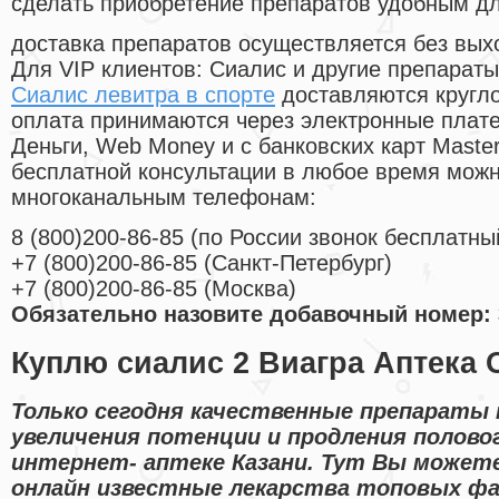
сделать приобретение препаратов удобным д
доставка препаратов осуществляется без вых
Для VIP клиентов: Сиалис и другие препараты
Сиалис левитра в спорте
доставляются кругл
оплата принимаются через электронные плат
Деньги, Web Money и с банковских карт Master
бесплатной консультации в любое время мож
многоканальным телефонам:
8
(800
)200-86-85
(
по России звонок бесплатны
+7
(800
)200-86-85
(
Санкт-Петербург)
+7
(800
)200-86-85
(
Москва)
Обязательно назовите добавочный номер: 
Куплю сиалис 2 Виагра Аптека 
Только сегодня качественные препараты 
увеличения потенции и продления полово
интернет- аптеке Казани. Тут Вы може
онлайн известные лекарства топовых фа