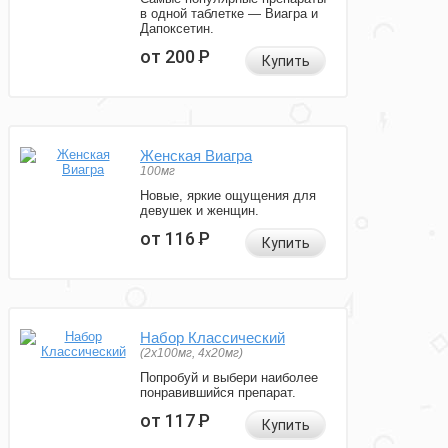
в одной таблетке — Виагра и
Дапоксетин.
от 200
Р
Купить
Женская Виагра
100мг
Новые, яркие ощущения для
девушек и женщин.
от 116
Р
Купить
Набор Классический
(2x100мг, 4x20мг)
Попробуй и выбери наиболее
понравившийся препарат.
от 117
Р
Купить