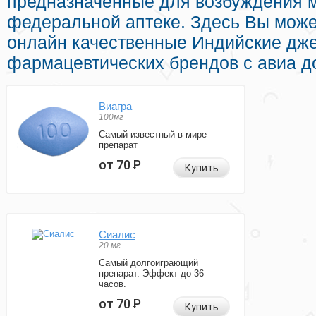
предназначенные для возбуждения 
федеральной аптеке. Здесь Вы може
онлайн качественные Индийские дж
фармацевтических брендов с авиа до
Виагра
100мг
Самый известный в мире
препарат
от 70
Р
Купить
Сиалис
20 мг
Самый долгоиграющий
препарат. Эффект до 36
часов.
от 70
Р
Купить