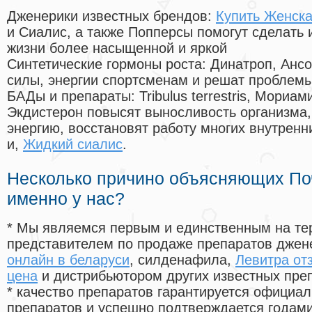
Дженерики известных брендов:
Купить Женска
и Сиалис, а также Попперсы помогут сделать
жизни более насыщенной и яркой
Синтетические гормоны роста
: Динатроп, Анс
силы, энергии спортсменам и решат проблем
БАДы и препараты:
Tribulus terrestris, Мориа
Экдистерон повысят выносливость организма,
энергию, восстановят работу многих внутренн
и,
Жидкий сиалис
.
Несколько причино объясняющих По
именно у нас?
* Мы являемся первым и единственным на те
представителем по продаже препаратов дже
онлайн в беларуси
, силденафила
,
Левитра от
цена
и дистрибьютором других известных пре
* качество препаратов гарантируется офици
препаратов и успешно подтверждается годам