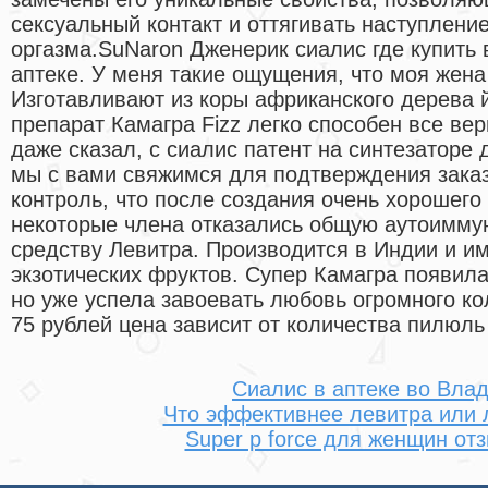
сексуальный контакт и оттягивать наступлени
оргазма.SuNaron Дженерик сиалис где купить 
аптеке. У меня такие ощущения, что моя жена
Изготавливают из коры африканского дерева
препарат Камагра Fizz легко способен все вер
даже сказал, с сиалис патент на синтезаторе
мы с вами свяжимся для подтверждения зака
контроль, что после создания очень хорошего
некоторые члена отказались общую аутоиммун
средству Левитра. Производится в Индии и им
экзотических фруктов. Супер Камагра появил
но уже успела завоевать любовь огромного ко
75 рублей цена зависит от количества пилюль 
Сиалис в аптеке во Вла
Что эффективнее левитра или 
Super p force для женщин от