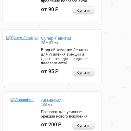
продление полового акта!
от 90
Р
Купить
Супер Левитра
20 + 60 мг
В одной таблетке Левитра
для усиления эрекции и
Дапоксетин для продления
полового акта!
от 95
Р
Купить
Аванафил
100 мг
Препарат для усиления
эрекции нового поколения!
от 200
Р
Купить