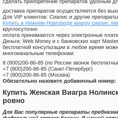
сделать приобретение препаратов удобным д
доставка препаратов осуществляется без вых
Для VIP клиентов: Сиалис и другие препараты
Купить в Нижнем Новгороде виагру сиалис ле
круглосуточно
оплата принимаются через электронные плат
Деньги, Web Money и с банковских карт Master
бесплатной консультации в любое время мож
многоканальным телефонам:
8
(800
)200-86-85
(
по России звонок бесплатны
+7
(800
)200-86-85
(
Санкт-Петербург)
+7
(800
)200-86-85
(
Москва)
Обязательно назовите добавочный номер: 
Купить Женская Виагра Нолинск
ровно
Для Вас популярные препараты предназн
федеральной аптеке Казани. В нашей апт