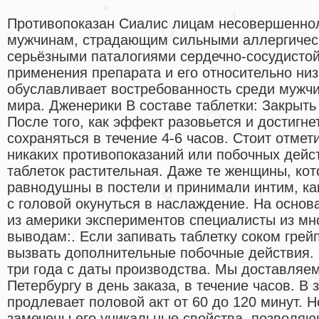
Противопоказан Сиалис лицам несовершеннол
мужчинам, страдающим сильными аллергическ
серьёзными паталогиями сердечно-сосудисто
применения препарата и его относительно низ
обуславливает востребованность среди мужчи
мира. Дженерики В составе таблетки: Закрыть
После того, как эффект разовьется и достигнет
сохраняться в течение 4-6 часов. Стоит отмет
никаких противопоказаний или побочных дейст
таблеток растительная. Даже те женщины, ко
равнодушны в постели и принимали интим, ка
с головой окунуться в наслаждение. На основ
из америки экспериментов специалисты из мн
выводам:. Если запивать таблетку соком грей
вызвать дополнительные побочные действия. 
три года с даты производства. Мы доставляем
Петербургу в день заказа, в течение часов. В
продлевает половой акт от 60 до 120 минут. 
замечены его уникальные свойства, позволя