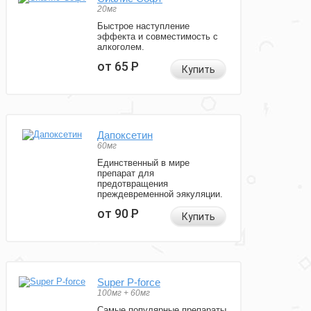
20мг
Быстрое наступление
эффекта и совместимость с
алкоголем.
от 65
Р
Купить
Дапоксетин
60мг
Единственный в мире
препарат для
предотвращения
преждевременной эякуляции.
от 90
Р
Купить
Super P-force
100мг + 60мг
Самые популярные препараты