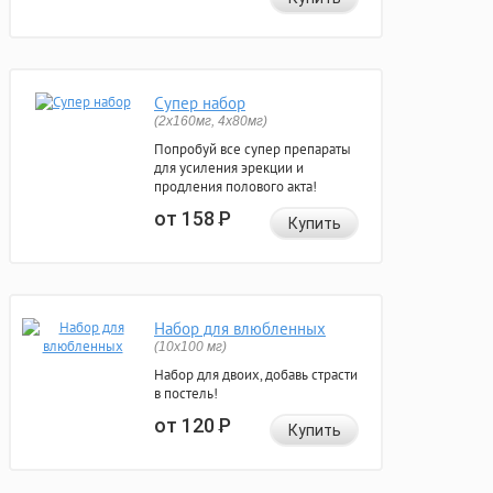
Супер набор
(2х160мг, 4х80мг)
Попробуй все супер препараты
для усиления эрекции и
продления полового акта!
от 158
Р
Купить
Набор для влюбленных
(10х100 мг)
Набор для двоих, добавь страсти
в постель!
от 120
Р
Купить