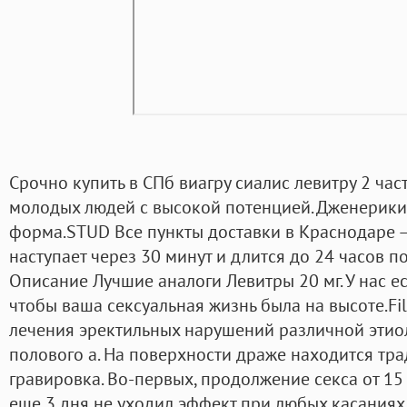
Срочно купить в СПб виагру сиалис левитру 2 час
молодых людей с высокой потенцией. Дженерики
форма.STUD Все пункты доставки в Краснодаре —
наступает через 30 минут и длится до 24 часов п
Описание Лучшие аналоги Левитры 20 мг. У нас ес
чтобы ваша сексуальная жизнь была на высоте.F
лечения эректильных нарушений различной этиол
полового а. На поверхности драже находится тр
гравировка. Во-первых, продолжение секса от 15 
еще 3 дня не уходил эффект при любых касаниях,