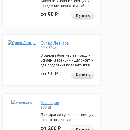
таблетке. Усиление эрекции и
продление полового акта!
от 90
Р
Купить
Супер Левитра
20 + 60 мг
В одной таблетке Левитра для
усиления эрекции и Дапоксетин
для продления полового акта!
от 95
Р
Купить
Аванафил
100 мг
Препарат для усиления эрекции
нового поколения!
от 200
Р
Купить