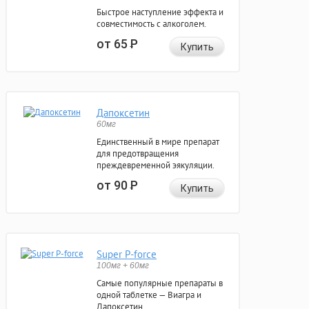
Быстрое наступление эффекта и
совместимость с алкоголем.
от 65
Р
Купить
Дапоксетин
60мг
Единственный в мире препарат
для предотвращения
преждевременной эякуляции.
от 90
Р
Купить
Super P-force
100мг + 60мг
Самые популярные препараты в
одной таблетке — Виагра и
Дапоксетин.