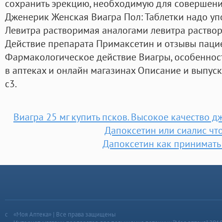
сохранить эрекцию, необходимую для совершения
Дженерик Женская Виагра Пол: Таблетки надо упот
Левитра растворимая аналогами левитра раствор
Действие препарата Примаксетин и отзывы паци
Фармакологическое действие Виагры, особенност
в аптеках и онлайн магазинах Описание и выпу
с3.
Виагра 25 мг купить псков. Высокое качество 
Дапоксетин или сиалис чт
Дапоксетин как принимать
«Моя Аптека» | Все права защищены