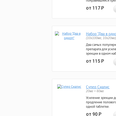
понравившийся преп
от 117
Р
Набор "Два в одн
(10x100мг, 10x20мг
Два самых популяр
препарата для усил
эрекции в одном на
от 115
Р
Супер Сиалис
20мг + 60мг
Усиление эрекции до
продление полового
одной таблетке.
от 90
Р