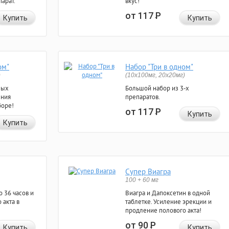
арат.
вкус!
от 117
Р
Купить
Купить
ом"
Набор "Три в одном"
)
(10x100мг, 20x20мг)
ных
Большой набор из 3-х
ения
препаратов.
боре!
от 117
Р
Купить
Купить
Супер Виагра
100 + 60 мг
 36 часов и
Виагра и Дапоксетин в одной
 акта в
таблетке. Усиление эрекции и
продление полового акта!
от 90
Р
Купить
Купить