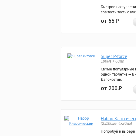
Быстрое наступлени
совместимость с ал
от 65
Р
Super P-force
100мг + 60мг
Самые популярные 
одной таблетке — Ви
Дапоксетин.
от 200
Р
Набор Классичес
(2x100мг, 4x20мг)
Попробуй и выбери