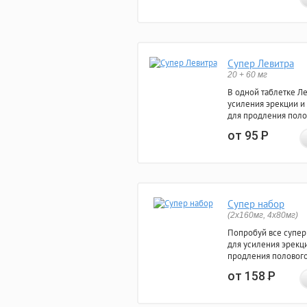
Супер Левитра
20 + 60 мг
В одной таблетке Л
усиления эрекции и
для продления поло
от 95
Р
Супер набор
(2х160мг, 4х80мг)
Попробуй все супер
для усиления эрекц
продления полового
от 158
Р