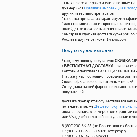
* Мы являемся первым и единственным на 
дженериков
Признаки импотенции в молод
других известных препаратов
* качество препаратов гарантируется офи
* для стестинельных и скромных клиентов,
подойдет возможность анонимныого заказа
* быстрая и удобная доставка курьером по 
России в другие регионы 1м классом
Покупать у нас выгодно
! каждому новому покупателю
СКИДКА 1
!
при заказе т
БЕСПЛАТНАЯ ДОСТАВКА
! оптовым покупателям СПЕЦИАЛЬНЫЕ цены
! так же у нас постоянно проводятся раз
Силденафила по очень выгодным ценам!
Cотрудники нашей фирмы прилагают макси
покупателей
доставка препаратов осуществляется без в
потенции, а так же
Дешево покупать сиали
оплата принимаются через электронные пл
или Visa для бесплатной консультации в л
8
(800
)200-86-85
(
по России звонок беспла
+7
(800
)200-86-85
(
Санкт-Петербург)
+7
(800
)200-86-85
(
Москва)