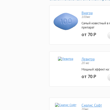
Виагра
100мг
Самый известный в 
препарат
от 70
Р
Левитра
20 мг
Мощный эффект на 5
от 70
Р
Сиалис Софт
20мг