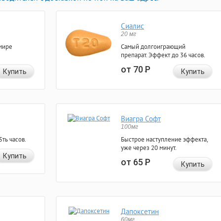
Сиалис
20 мг
мире
Самый долгоиграющий
препарат. Эффект до 36 часов.
от 70
Р
Купить
Купить
Виагра Софт
100мг
ть часов.
Быстрое наступление эффекта,
уже через 20 минут.
Купить
от 65
Р
Купить
Дапоксетин
60мг