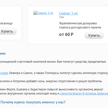
Сиалис 5 мг
5мг
лагалища
Терапевтическая дозировка
Сиалиса для курсового приема
Купить
от 60
Р
Купить
нами
олноценной счастливой инитмной жизни. Вам помогут средства, придагаемые
0 киев
, Левитра и Сиалис, а также Попперсы помогут сделать интимную сторону
Ансомон и Гетропин добавят силы, энергии спортсменам и решат проблемы
ориамин Форте, Guarana и Экдистерон повысят выносливость организма, вернут
огих внутренних органов, омолодят кожу, и,
Цена На Виагру В Аптеках Брянска
Почему нужно покупать именно у нас?