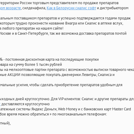
территории России торговым представителем по продаже препаратов
ом возрасте
, силденафила
,
Как в Белорусии сиалис софт
и дистрибьютором
циальным поставщиком препаратов и успешно подтверждается годами продаж
 которым трудно произнести название Виагра или Сиалис в аптеке вслух,
 любого препаратан на нашем сайте!
Москве и в Санкт-Петербурге, так же возможна доставка препаратов почтой
- постоянная дисконтная карта на последующие покупки
0%
овара на сумму более 5 тысяч рублей
 на мелкооптовые партии препарата с возможностью выписки товарного чек
личные АКЦИИ позволяющие покупать дженерики Левитры, Сиалиса и
мальные усилия, чтобы сделать приобретение препаратов удобным для
ыходных дней круглосуточно. Для VIP клиентов: Сиалис и другие препараты дл
с
доставляются круглосуточно
атежные системы Яндекс Деньги, Web Money и с банковских карт Master Card
юбое время можно обратиться
»
по многоканальным телефонам:
тный),