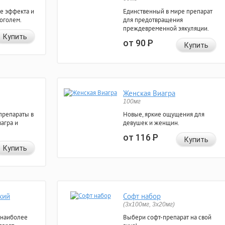
е эффекта и
Единственный в мире препарат
коголем.
для предотвращения
преждевременной эякуляции.
Купить
от 90
Р
Купить
Женская Виагра
100мг
препараты в
Новые, яркие ощущения для
агра и
девушек и женщин.
от 116
Р
Купить
Купить
кий
Софт набор
(3x100мг, 3x20мг)
 наиболее
Выбери софт-препарат на свой