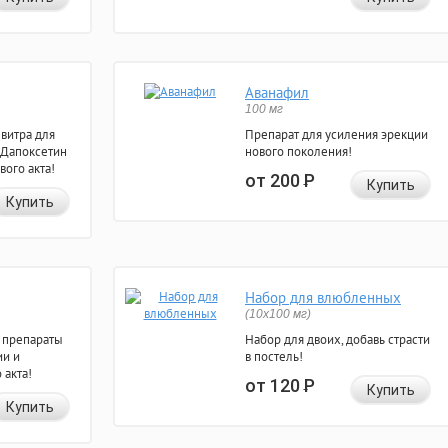
Аванафил
100 мг
евитра для
Препарат для усиления эрекции
 Дапоксетин
нового поколения!
вого акта!
от 200
Р
Купить
Купить
Набор для влюбленных
(10х100 мг)
 препараты
Набор для двоих, добавь страсти
ии и
в постель!
 акта!
от 120
Р
Купить
Купить