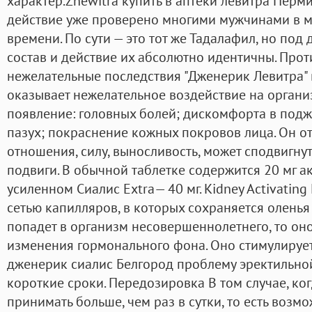
характер.Zhewitra купить в аптеки левитра Перми
действие уже проверено многими мужчинами в м
времени. По сути — это тот же Тадалафил, но под
состав и действие их абсолютно идентичны. Про
нежелательные последствия "Дженерик Левитра" 
оказывает нежелательное воздействие на органи
появление: головных болей; дискомфорта в подж
пазух; покраснение кожных покровов лица. Он о
отношения, силу, выносливость, может сподвигну
подвиги. В обычной таблетке содержится 20 мг ак
усиленном Сиалис Extra— 40 мг. Kidney Activatin
сетью капилляров, в которых сохраняется оленья
попадет в организм несовершеннолетнего, то он
изменения гормонального фона. Оно стимулирует
дженерик сиалис Белгород проблему эректильно
короткие сроки. Передозировка В том случае, ко
принимать больше, чем раз в сутки, то есть возм