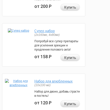
от 200
Р
Купить
Супер набор
(2х160мг, 4х80мг)
Попробуй все супер препараты
для усиления эрекции и
продления полового акта!
от 158
Р
Купить
Набор для влюбленных
(10х100 мг)
Набор для двоих, добавь страсти
в постель!
от 120
Р
Купить