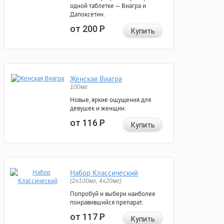
одной таблетке — Виагра и
Дапоксетин.
от 200
Р
Купить
Женская Виагра
100мг
Новые, яркие ощущения для
девушек и женщин.
от 116
Р
Купить
Набор Классический
(2x100мг, 4x20мг)
Попробуй и выбери наиболее
понравившийся препарат.
от 117
Р
Купить