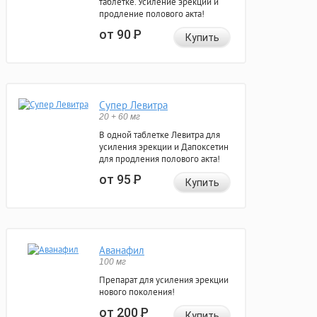
таблетке. Усиление эрекции и
продление полового акта!
от 90
Р
Купить
Супер Левитра
20 + 60 мг
В одной таблетке Левитра для
усиления эрекции и Дапоксетин
для продления полового акта!
от 95
Р
Купить
Аванафил
100 мг
Препарат для усиления эрекции
нового поколения!
от 200
Р
Купить