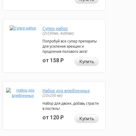
Супер набор
(2х160мг, 4х80мг)
Попробуй все супер препараты
для усиления эрекции и
продления полового акта!
от 158
Р
Купить
Набор для влюбленных
(10х100 мг)
Набор для двоих, добавь страсти
в постель!
от 120
Р
Купить