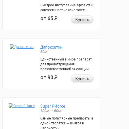
Быстрое наступление эффекта и
совместимость с алкоголем.
от 65
Р
Купить
Дапоксетин
60мг
Единственный в мире препарат
для предотвращения
преждевременной эякуляции.
от 90
Р
Купить
Super P-force
100мг + 60мг
Самые популярные препараты в
одной таблетке — Виагра и
Дапоксетин.