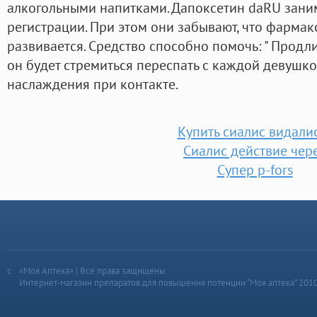
алкогольными напитками. Дапоксетин daRU заним
регистрации. При этом они забывают, что фарма
развивается. Средство способно помочь: " Продли
он будет стремиться переспать с каждой девушко
наслаждения при контакте.
Купить сиалис видали
Сиалис действие чер
Супер p-fors
«Моя Аптека» | Все права защищены
Интернет-магазин препаратов для повышения потенции “Моя аптека” 201