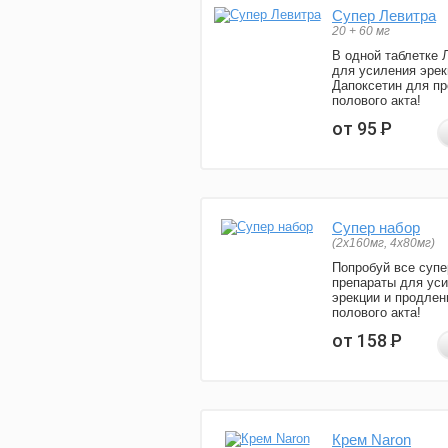
Супер Левитра
20 + 60 мг
В одной таблетке 
для усиления эрек
Дапоксетин для п
полового акта!
от 95
Р
Супер набор
(2х160мг, 4х80мг)
Попробуй все супе
препараты для ус
эрекции и продлен
полового акта!
от 158
Р
Крем Naron