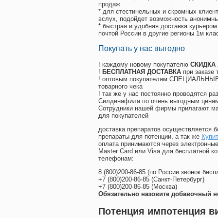
продаж
* для стестинельных и скромных клиент
вслух, подойдет возможность анонимны
* быстрая и удобная доставка курьером
почтой России в другие регионы 1м кла
Покупать у нас выгодно
! каждому новому покупателю
СКИДКА
!
БЕСПЛАТНАЯ ДОСТАВКА
при заказе 
! оптовым покупателям СПЕЦИАЛЬНЫЕ 
товарного чека
! так же у нас постоянно проводятся 
Силденафила по очень выгодным ценам
Cотрудники нашей фирмы прилагают ма
для покупателей
доставка препаратов осуществляется б
препараты для потенции, а так же
Купи
оплата принимаются через электронные
Master Card или Visa для бесплатной 
телефонам:
8
(800
)200-86-85
(
по России звонок бесп
+7
(800
)200-86-85
(
Санкт-Петербург)
+7
(800
)200-86-85
(
Москва)
Обязательно назовите добавочный н
Потенция импотенция ви