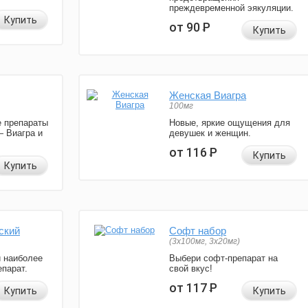
преждевременной эякуляции.
Купить
от 90
Р
Купить
Женская Виагра
100мг
 препараты
Новые, яркие ощущения для
— Виагра и
девушек и женщин.
от 116
Р
Купить
Купить
ский
Софт набор
(3x100мг, 3x20мг)
и наиболее
Выбери софт-препарат на
парат.
свой вкус!
от 117
Р
Купить
Купить