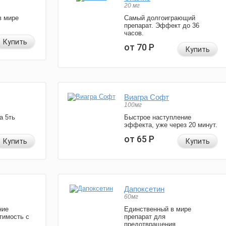
20 мг
в мире
Самый долгоиграющий
препарат. Эффект до 36
часов.
Купить
от 70
Р
Купить
Виагра Софт
100мг
а 5ть
Быстрое наступление
эффекта, уже через 20 минут.
от 65
Р
Купить
Купить
Дапоксетин
60мг
ние
Единственный в мире
тимость с
препарат для
предотвращения