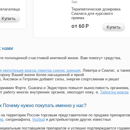
5мг
 влагалища
Терапевтическая дозировка
Сиалиса для курсового
приема
Купить
от 60
Р
Купить
с нами
я полноценной счастливой инитмной жизни. Вам помогут средства,
я импотенция виагра левитра сиалис эрекция
, Левитра и Сиалис, а такж
торону Вашей жизни более насыщенной и яркой
п, Ансомон и Гетропин добавят силы, энергии спортсменам и решат
, Мориамин Форте, Guarana и Экдистерон повысят выносливость организма,
т работу многих внутренних органов, омолодят кожу, и,
Таблетка виагра
 Почему нужно покупать именно у нас?
на территории России торговым представителем по продаже препаратов
ир
, силденафила
,
Vozbud
и дистрибьютором других известных
официальным поставщиком препаратов и успешно подтверждается годами