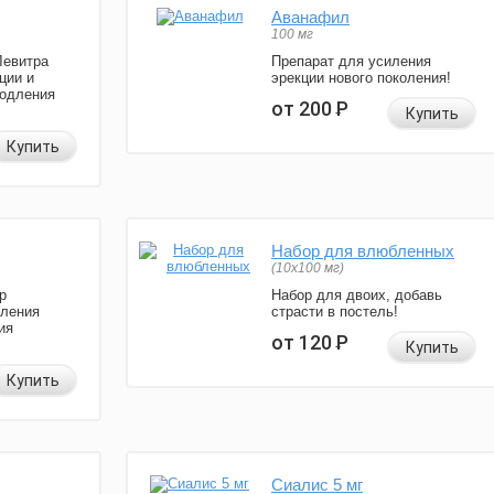
Аванафил
100 мг
Левитра
Препарат для усиления
ции и
эрекции нового поколения!
родления
от 200
Р
Купить
Купить
Набор для влюбленных
(10х100 мг)
р
Набор для двоих, добавь
иления
страсти в постель!
ия
от 120
Р
Купить
Купить
Сиалис 5 мг