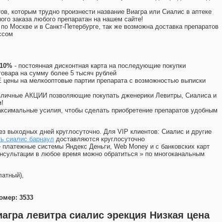
ов, которым трудно произнести название Виагра или Сиалис в аптеке
ого заказа любого препаратан на нашем сайте!
 по Москве и в Санкт-Петербурге, так же возможна доставка препаратов
ссом
 10%
- постоянная дисконтная карта на последующие покупки
товара на сумму более 5 тысяч рублей
цены на мелкооптовые партии препарата с возможностью выписки
различные АКЦИИ позволяющие покупать дженерики Левитры, Сиалиса и
!
ксимальные усилия, чтобы сделать приобретение препаратов удобным
ез выходных дней круглосуточно. Для VIP клиентов: Сиалис и другие
ть сиалис барнаул
доставляются круглосуточно
 платежные системы Яндекс Деньги, Web Money и с банковских карт
консультации в любое время можно обратиться
»
по многоканальным
латный),
омер: 3533
агра левитра сиалис эрекция Низкая цена