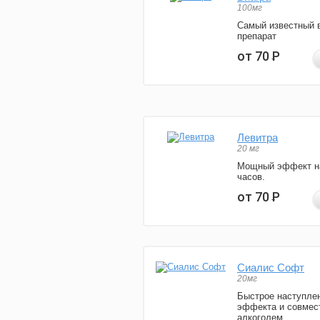
100мг
Самый известный 
препарат
от 70
Р
Левитра
20 мг
Мощный эффект н
часов.
от 70
Р
Сиалис Софт
20мг
Быстрое наступле
эффекта и совмес
алкоголем.