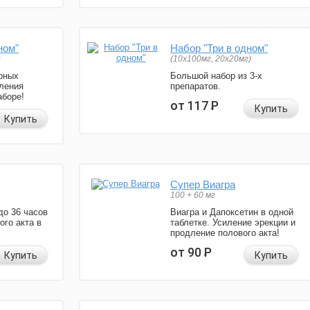
ном"
Набор "Три в одном"
)
(10x100мг, 20x20мг)
рных
Большой набор из 3-х
ления
препаратов.
аборе!
от 117
Р
Купить
Купить
Супер Виагра
100 + 60 мг
до 36 часов
Виагра и Дапоксетин в одной
ого акта в
таблетке. Усиление эрекции и
продление полового акта!
от 90
Р
Купить
Купить