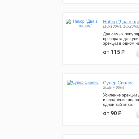
Набор "Два в од
(10x100мг, 10x20мг
Два самых популя
препарата для уси
эрекции в одном н
от 115
Р
Супер Сиалис
20мг + 60мг
Усиление эрекции 
и продление полов
одной таблетке.
от 90
Р