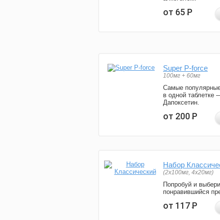
от 65
Р
Super P-force
100мг + 60мг
Самые популярные
в одной таблетке 
Дапоксетин.
от 200
Р
Набор Классиче
(2x100мг, 4x20мг)
Попробуй и выбер
понравившийся пре
от 117
Р