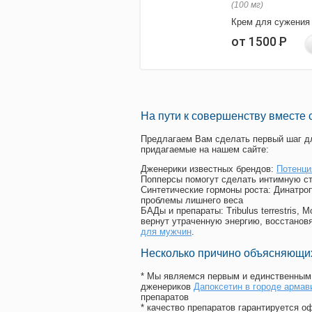
(100 мг)
Крем для сужения
от 1500
Р
На пути к совершенству вместе 
Предлагаем Вам сделать первый шаг дл
придагаемые на нашем сайте:
Дженерики известных брендов:
Потенци
Попперсы помогут сделать интимную с
Синтетические гормоны роста
: Динатро
проблемы лишнего веса
БАДы и препараты:
Tribulus terrestris
вернут утраченную энергию, восстановя
для мужчин
.
Несколько причино объясняющих
* Мы являемся первым и единственным 
дженериков
Дапоксетин в городе армав
препаратов
* качество препаратов гарантируется 