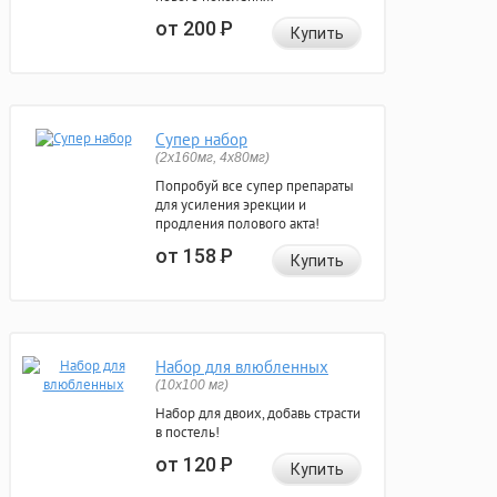
от 200
Р
Купить
Супер набор
(2х160мг, 4х80мг)
Попробуй все супер препараты
для усиления эрекции и
продления полового акта!
от 158
Р
Купить
Набор для влюбленных
(10х100 мг)
Набор для двоих, добавь страсти
в постель!
от 120
Р
Купить