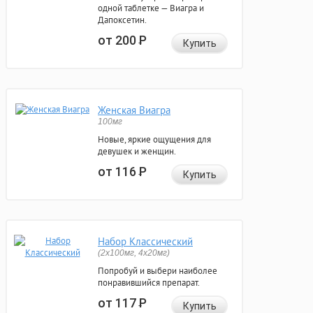
одной таблетке — Виагра и
Дапоксетин.
от 200
Р
Купить
Женская Виагра
100мг
Новые, яркие ощущения для
девушек и женщин.
от 116
Р
Купить
Набор Классический
(2x100мг, 4x20мг)
Попробуй и выбери наиболее
понравившийся препарат.
от 117
Р
Купить