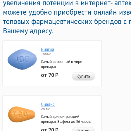
увеличения потенции в интернет- апте
можете удобно приобрести онлайн из
топовых фармацевтических брендов с п
Вашему адресу.
Виагра
100мг
Самый известный в мире
препарат
от 70
Р
Купить
Сиалис
20 мг
Самый долгоиграющий
препарат. Эффект до 36 часов.
от 70
Р