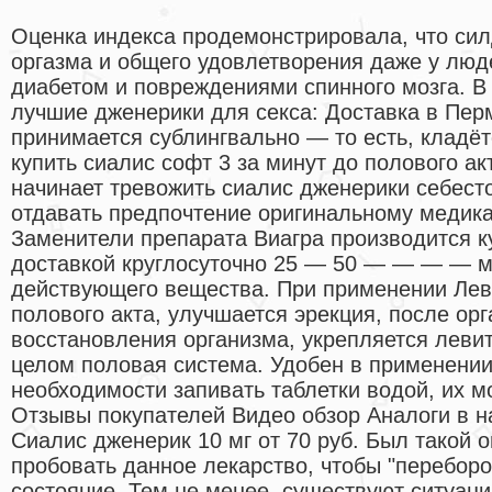
Оценка индекса продемонстрировала, что си
оргазма и общего удовлетворения даже у люд
диабетом и повреждениями спинного мозга. В
лучшие дженерики для секса: Доставка в Пер
принимается сублингвально — то есть, кладётс
купить сиалис софт 3 за минут до полового акт
начинает тревожить сиалис дженерики себесто
отдавать предпочтение оригинальному медика
Заменители препарата Виагра производится к
доставкой круглосуточно 25 — 50 — — — — м
действующего вещества. При применении Лев
полового акта, улучшается эрекция, после ор
восстановления организма, укрепляется леви
целом половая система. Удобен в применении 
необходимости запивать таблетки водой, их 
Отзывы покупателей Видео обзор Аналоги в н
Сиалис дженерик 10 мг от 70 руб. Был такой о
пробовать данное лекарство, чтобы "переборо
состояние. Тем не менее, существуют ситуаци