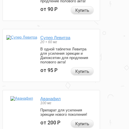
продление полового акта!
от 90
Р
Купить
Супер Левитра
20 + 60 мг
В одной таблетке Левитра
для усиления эрекции и
Дапоксетин для продления
полового акта!
от 95
Р
Купить
Аванафил
100 мг
Препарат для усиления
эрекции нового поколения!
от 200
Р
Купить