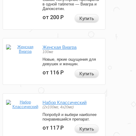
в одной таблетке — Виагра и
Дапоксетин.
от 200
Р
Купить
Женская Виагра
100мг
Новые, яркие ощущения для
девушек и женщин.
от 116
Р
Купить
Набор Классический
(2x100мг, 4x20мг)
Попробуй и выбери наиболее
понравившийся препарат.
от 117
Р
Купить