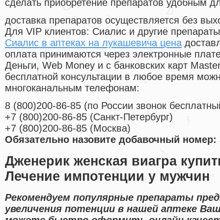
сделать приобретение препаратов удобным д
доставка препаратов осуществляется без вых
Для VIP клиентов: Сиалис и другие препараты
Сиалис в аптеках на лукашевича цена
доставл
оплата принимаются через электронные плат
Деньги, Web Money и с банковских карт Master
бесплатной консультации в любое время мож
многоканальным телефонам:
8
(800
)200-86-85
(
по России звонок бесплатны
+7
(800
)200-86-85
(
Санкт-Петербург)
+7
(800
)200-86-85
(
Москва)
Обязательно назовите добавочный номер: 
Дженерик женская виагра купи
Лечение импотенции у мужчин
Рекомендуем популярные препараты пред
увеличения потенции в нашей аптеке Ваш
можете быстро оформить онлайн качес