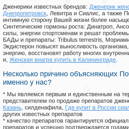
Дженерики известных брендов:
Дженерик женс
Днепропетровск
, Левитра и Сиалис, а также 
интимную сторону Вашей жизни более насыще
Синтетические гормоны роста
: Динатроп, Анс
силы, энергии спортсменам и решат проблем
БАДы и препараты:
Tribulus terrestris, Мориа
Экдистерон повысят выносливость организма,
энергию, восстановят работу многих внутренн
и,
Женская виагра купить в Калининграде
.
Несколько причино объясняющих По
именно у нас?
* Мы являемся первым и единственным на те
представителем по продаже препаратов дже
Казань
, силденафила
,
Где купит в России сиа
других известных препаратов
* качество препаратов гарантируется офици
препаратов и успешно подтверждается годам