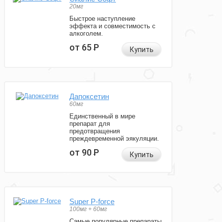
20мг
Быстрое наступление
эффекта и совместимость с
алкоголем.
от 65
Р
Купить
Дапоксетин
60мг
Единственный в мире
препарат для
предотвращения
преждевременной эякуляции.
от 90
Р
Купить
Super P-force
100мг + 60мг
Самые популярные препараты