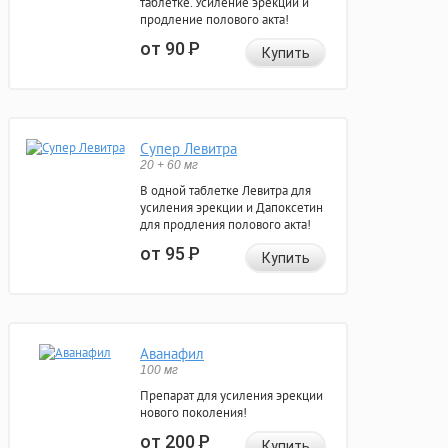
таблетке. Усиление эрекции и
продление полового акта!
от 90
Р
Купить
Супер Левитра
20 + 60 мг
В одной таблетке Левитра для
усиления эрекции и Дапоксетин
для продления полового акта!
от 95
Р
Купить
Аванафил
100 мг
Препарат для усиления эрекции
нового поколения!
от 200
Р
Купить