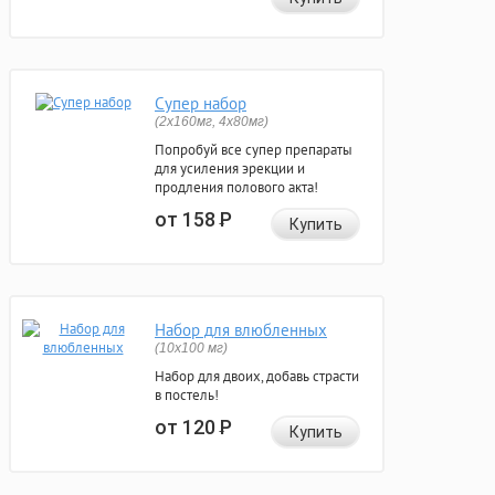
Супер набор
(2х160мг, 4х80мг)
Попробуй все супер препараты
для усиления эрекции и
продления полового акта!
от 158
Р
Купить
Набор для влюбленных
(10х100 мг)
Набор для двоих, добавь страсти
в постель!
от 120
Р
Купить