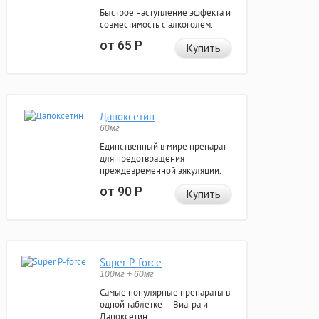
Быстрое наступление эффекта и
совместимость с алкоголем.
от 65
Р
Купить
Дапоксетин
60мг
Единственный в мире препарат
для предотвращения
преждевременной эякуляции.
от 90
Р
Купить
Super P-force
100мг + 60мг
Самые популярные препараты в
одной таблетке — Виагра и
Дапоксетин.