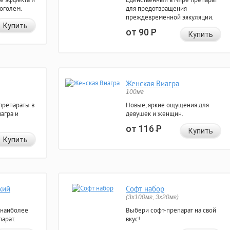
коголем.
для предотвращения
преждевременной эякуляции.
Купить
от 90
Р
Купить
Женская Виагра
100мг
препараты в
Новые, яркие ощущения для
агра и
девушек и женщин.
от 116
Р
Купить
Купить
кий
Софт набор
(3x100мг, 3x20мг)
 наиболее
Выбери софт-препарат на свой
арат.
вкус!