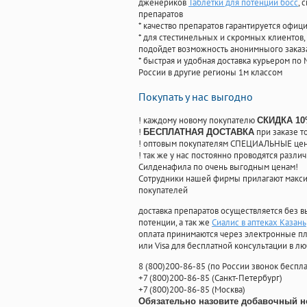
дженериков
Таблетки для потенции босс
, 
препаратов
* качество препаратов гарантируется офи
* для стестинельных и скромных клиентов,
подойдет возможность анонимныого заказа
* быстрая и удобная доставка курьером по 
России в другие регионы 1м классом
Покупать у нас выгодно
! каждому новому покупателю
СКИДКА 1
!
при заказе т
БЕСПЛАТНАЯ ДОСТАВКА
! оптовым покупателям СПЕЦИАЛЬНЫЕ цены
! так же у нас постоянно проводятся раз
Силденафила по очень выгодным ценам!
Cотрудники нашей фирмы прилагают макси
покупателей
доставка препаратов осуществляется без в
потенции, а так же
Сиалис в аптеках Казань
оплата принимаются через электронные пл
или Visa для бесплатной консультации в л
8
(800
)200-86-85
(
по России звонок беспла
+7
(800
)200-86-85
(
Санкт-Петербург)
+7
(800
)200-86-85
(
Москва)
Обязательно назовите добавочный н