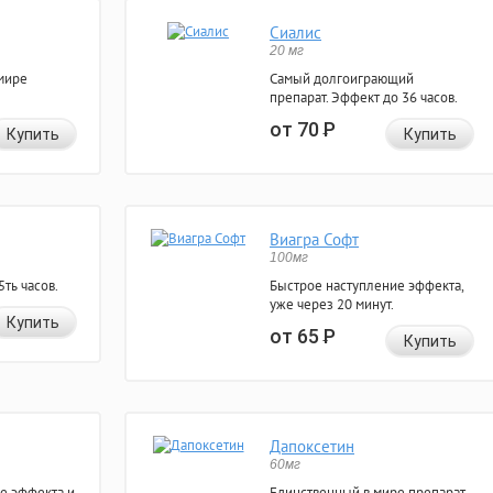
Сиалис
20 мг
мире
Самый долгоиграющий
препарат. Эффект до 36 часов.
от 70
Р
Купить
Купить
Виагра Софт
100мг
ть часов.
Быстрое наступление эффекта,
уже через 20 минут.
Купить
от 65
Р
Купить
Дапоксетин
60мг
е эффекта и
Единственный в мире препарат