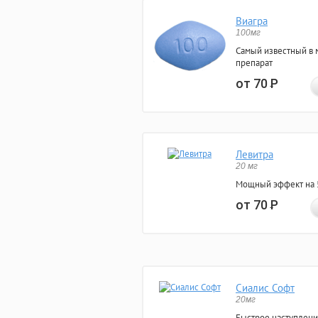
Виагра
100мг
Самый известный в 
препарат
от 70
Р
Левитра
20 мг
Мощный эффект на 5
от 70
Р
Сиалис Софт
20мг
Быстрое наступлени