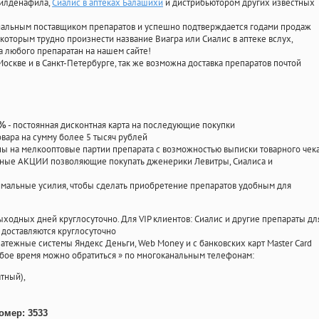
силденафила
,
Сиалис в аптеках Балашихи
и дистрибьютором других известных
циальным поставщиком препаратов и успешно подтверждается годами продаж
 которым трудно произнести название Виагра или Сиалис в аптеке вслух,
 любого препаратан на нашем сайте!
Москве и в Санкт-Петербурге, так же возможна доставка препаратов почтой
- постоянная дисконтная карта на последующие покупки
0%
овара на сумму более 5 тысяч рублей
 на мелкооптовые партии препарата с возможностью выписки товарного чек
личные АКЦИИ позволяющие покупать дженерики Левитры, Сиалиса и
мальные усилия, чтобы сделать приобретение препаратов удобным для
ыходных дней круглосуточно. Для VIP клиентов: Сиалис и другие препараты дл
доставляются круглосуточно
атежные системы Яндекс Деньги, Web Money и с банковских карт Master Card
юбое время можно обратиться
»
по многоканальным телефонам:
тный),
омер: 3533