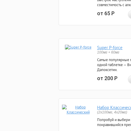
совместимость с ал
от 65
Р
Super P-force
100мг + 60мг
Самые популярные 
одной таблетке — Ви
Дапоксетин.
от 200
Р
Набор Классичес
(2x100мг, 4x20мг)
Попробуй и выбери
понравившийся преп