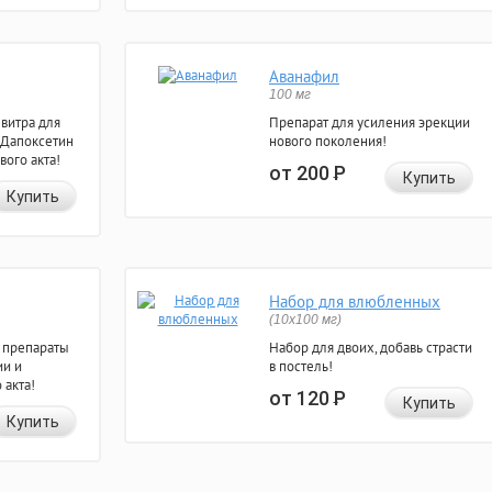
Аванафил
100 мг
евитра для
Препарат для усиления эрекции
 Дапоксетин
нового поколения!
вого акта!
от 200
Р
Купить
Купить
Набор для влюбленных
(10х100 мг)
 препараты
Набор для двоих, добавь страсти
ии и
в постель!
 акта!
от 120
Р
Купить
Купить