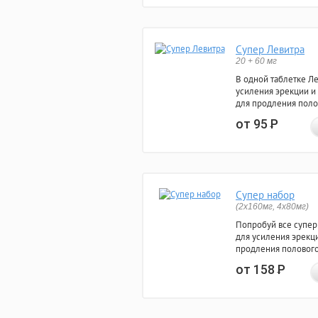
Супер Левитра
20 + 60 мг
В одной таблетке Л
усиления эрекции и
для продления поло
от 95
Р
Супер набор
(2х160мг, 4х80мг)
Попробуй все супер
для усиления эрекц
продления полового
от 158
Р