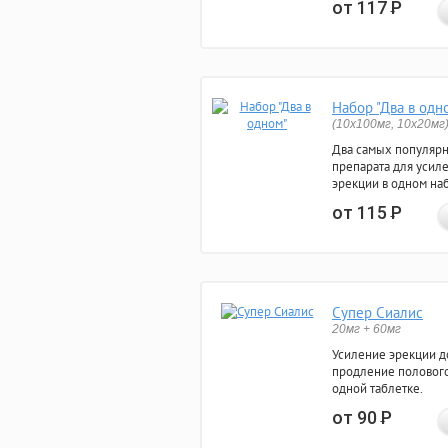
от 117
Р
Набор "Два в одн
(10x100мг, 10x20мг
Два самых популяр
препарата для усил
эрекции в одном на
от 115
Р
Супер Сиалис
20мг + 60мг
Усиление эрекции до
продление полового
одной таблетке.
от 90
Р