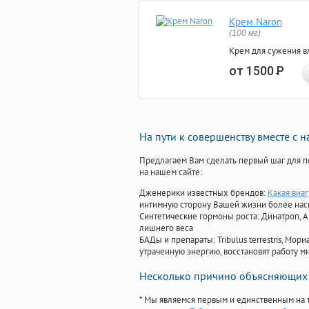
Крем Naron
(100 мг)
Крем для сужения в
от 1500
Р
На пути к совершенству вместе с 
Предлагаем Вам сделать первый шаг для п
на нашем сайте:
Дженерики известных брендов:
Какая виа
интимную сторону Вашей жизни более на
Синтетические гормоны роста
: Динатроп, 
лишнего веса
БАДы и препараты:
Tribulus terrestris, М
утраченную энергию, восстановят работу мн
Несколько причино объясняющих 
* Мы являемся первым и единственным на 