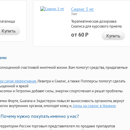
Сиалис 5 мг
5мг
лагалища
Терапевтическая дозировка
Сиалиса для курсового приема
Купить
от 60
Р
Купить
нами
олноценной счастливой инитмной жизни. Вам помогут средства, придагаемые
гра самая эффективная
, Левитра и Сиалис, а также Попперсы помогут сделать
сыщенной и яркой
Ансомон и Гетропин добавят силы, энергии спортсменам и решат проблемы
ориамин Форте, Guarana и Экдистерон повысят выносливость организма, вернут
огих внутренних органов, омолодят кожу, и,
Цены на сиалис в Украине
.
Почему нужно покупать именно у нас?
территории России торговым представителем по продаже препаратов