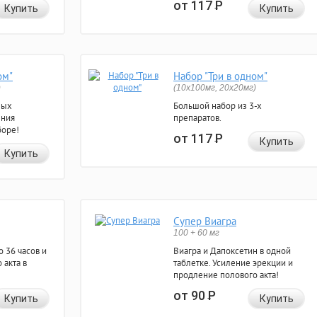
от 117
Р
Купить
Купить
ом"
Набор "Три в одном"
)
(10x100мг, 20x20мг)
ных
Большой набор из 3-х
ения
препаратов.
боре!
от 117
Р
Купить
Купить
Супер Виагра
100 + 60 мг
 36 часов и
Виагра и Дапоксетин в одной
 акта в
таблетке. Усиление эрекции и
продление полового акта!
от 90
Р
Купить
Купить