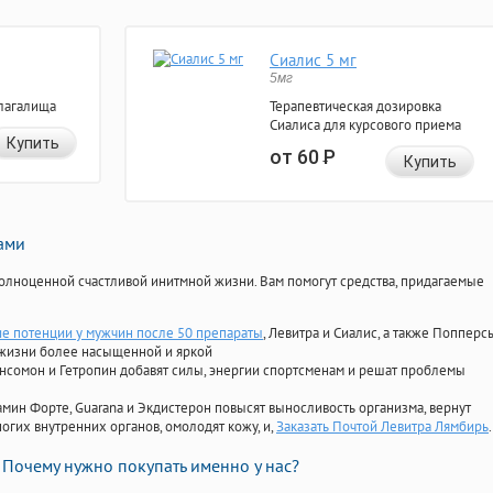
Сиалис 5 мг
5мг
лагалища
Терапевтическая дозировка
Сиалиса для курсового приема
Купить
от 60
Р
Купить
нами
олноценной счастливой инитмной жизни. Вам помогут средства, придагаемые
 потенции у мужчин после 50 препараты
, Левитра и Сиалис, а также Попперс
 жизни более насыщенной и яркой
Ансомон и Гетропин добавят силы, энергии спортсменам и решат проблемы
ориамин Форте, Guarana и Экдистерон повысят выносливость организма, вернут
огих внутренних органов, омолодят кожу, и,
Заказать Почтой Левитра Лямбирь
.
Почему нужно покупать именно у нас?