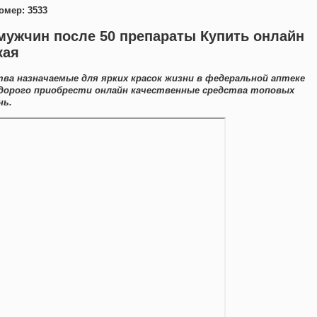
омер: 3533
мужчин после 50 препараты Купить онлайн
кая
а назначаемые для ярких красок жизни в федеральной аптеке
е дорого приобрести онлайн качественные средства топовых
нь.