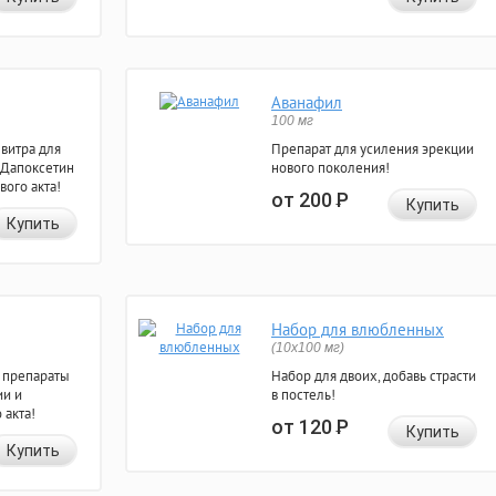
Аванафил
100 мг
евитра для
Препарат для усиления эрекции
 Дапоксетин
нового поколения!
вого акта!
от 200
Р
Купить
Купить
Набор для влюбленных
(10х100 мг)
 препараты
Набор для двоих, добавь страсти
ии и
в постель!
 акта!
от 120
Р
Купить
Купить