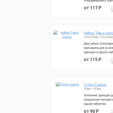
понравившийся преп
от 117
Р
Набор "Два в одн
(10x100мг, 10x20мг
Два самых популяр
препарата для усил
эрекции в одном на
от 115
Р
Супер Сиалис
20мг + 60мг
Усиление эрекции до
продление полового
одной таблетке.
от 90
Р