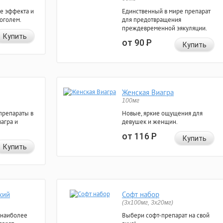
е эффекта и
Единственный в мире препарат
коголем.
для предотвращения
преждевременной эякуляции.
Купить
от 90
Р
Купить
Женская Виагра
100мг
препараты в
Новые, яркие ощущения для
агра и
девушек и женщин.
от 116
Р
Купить
Купить
кий
Софт набор
(3x100мг, 3x20мг)
 наиболее
Выбери софт-препарат на свой