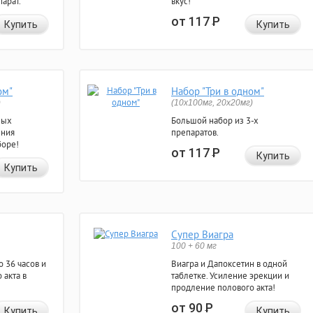
арат.
вкус!
от 117
Р
Купить
Купить
ом"
Набор "Три в одном"
)
(10x100мг, 20x20мг)
ных
Большой набор из 3-х
ения
препаратов.
боре!
от 117
Р
Купить
Купить
Супер Виагра
100 + 60 мг
 36 часов и
Виагра и Дапоксетин в одной
 акта в
таблетке. Усиление эрекции и
продление полового акта!
от 90
Р
Купить
Купить