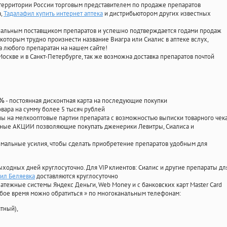
территории России торговым представителем по продаже препаратов
а
,
Тадалафил купить интернет аптека
и дистрибьютором других известных
циальным поставщиком препаратов и успешно подтверждается годами продаж
 которым трудно произнести название Виагра или Сиалис в аптеке вслух,
 любого препаратан на нашем сайте!
Москве и в Санкт-Петербурге, так же возможна доставка препаратов почтой
- постоянная дисконтная карта на последующие покупки
0%
овара на сумму более 5 тысяч рублей
 на мелкооптовые партии препарата с возможностью выписки товарного чек
личные АКЦИИ позволяющие покупать дженерики Левитры, Сиалиса и
мальные усилия, чтобы сделать приобретение препаратов удобным для
ыходных дней круглосуточно. Для VIP клиентов: Сиалис и другие препараты дл
ил Беляевка
доставляются круглосуточно
атежные системы Яндекс Деньги, Web Money и с банковских карт Master Card
юбое время можно обратиться
»
по многоканальным телефонам:
тный),