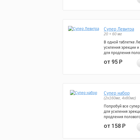
Супер Левитра
20 + 60 мг
В одной таблетке Л
усиления эрекции и
для продления поло
от 95
Р
Супер набор
(2х160мг, 4х80мг)
Попробуй все супер
для усиления эрекц
продления полового
от 158
Р