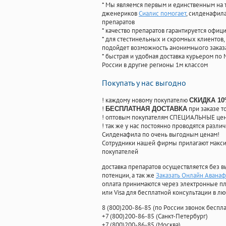
* Мы являемся первым и единственным на 
дженериков
Сиалис помогает
, силденафил
препаратов
* качество препаратов гарантируется офи
* для стестинельных и скромных клиентов,
подойдет возможность анонимныого заказа
* быстрая и удобная доставка курьером по 
России в другие регионы 1м классом
Покупать у нас выгодно
! каждому новому покупателю
СКИДКА 1
!
при заказе т
БЕСПЛАТНАЯ ДОСТАВКА
! оптовым покупателям СПЕЦИАЛЬНЫЕ цены
! так же у нас постоянно проводятся раз
Силденафила по очень выгодным ценам!
Cотрудники нашей фирмы прилагают макси
покупателей
доставка препаратов осуществляется без в
потенции, а так же
Заказать Онлайн Аванаф
оплата принимаются через электронные пл
или Visa для бесплатной консультации в л
8
(800
)200-86-85
(
по России звонок беспла
+7
(800
)200-86-85
(
Санкт-Петербург)
+7
(800
)200-86-85
(
Москва)