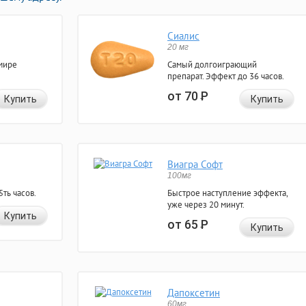
Сиалис
20 мг
мире
Самый долгоиграющий
препарат. Эффект до 36 часов.
от 70
Р
Купить
Купить
Виагра Софт
100мг
ть часов.
Быстрое наступление эффекта,
уже через 20 минут.
Купить
от 65
Р
Купить
Дапоксетин
60мг