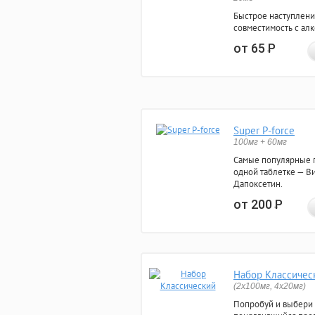
Быстрое наступлени
совместимость с ал
от 65
Р
Super P-force
100мг + 60мг
Самые популярные 
одной таблетке — Ви
Дапоксетин.
от 200
Р
Набор Классичес
(2x100мг, 4x20мг)
Попробуй и выбери