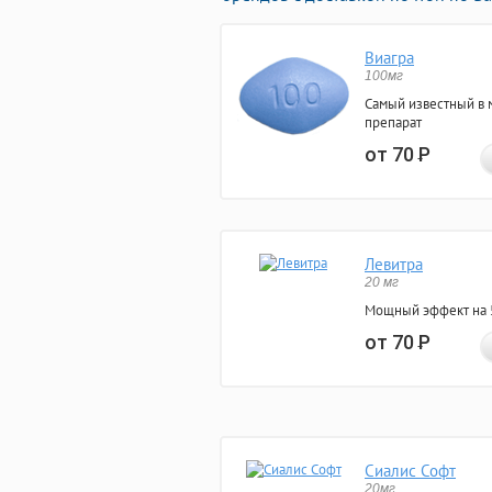
Виагра
100мг
Самый известный в 
препарат
от 70
Р
Левитра
20 мг
Мощный эффект на 5
от 70
Р
Сиалис Софт
20мг