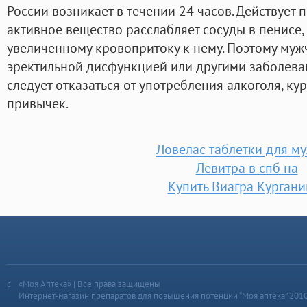
России возникает в течении 24 часов. Действует 
активное вещество расслабляет сосуды в пенисе,
увеличенному кровопритоку к нему. Поэтому му
эректильной дисфункцией или другими заболева
следует отказаться от употребления алкоголя, ку
привычек.
Ловелас таблетки для м
Левитра в спб на
Купить Виагра Кургани
«Моя Аптека» | Все права защищены
Интернет-магазин препаратов для повышения потенции “Моя аптека” 201