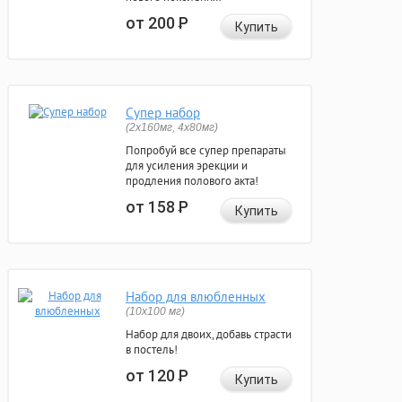
от 200
Р
Купить
Супер набор
(2х160мг, 4х80мг)
Попробуй все супер препараты
для усиления эрекции и
продления полового акта!
от 158
Р
Купить
Набор для влюбленных
(10х100 мг)
Набор для двоих, добавь страсти
в постель!
от 120
Р
Купить