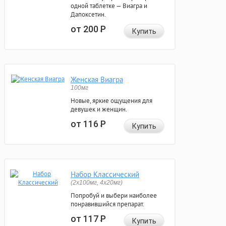
одной таблетке — Виагра и
Дапоксетин.
от 200
Р
Купить
Женская Виагра
100мг
Новые, яркие ощущения для
девушек и женщин.
от 116
Р
Купить
Набор Классический
(2x100мг, 4x20мг)
Попробуй и выбери наиболее
понравившийся препарат.
от 117
Р
Купить