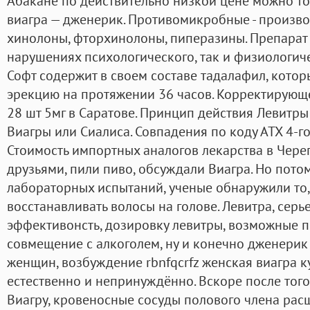
Абакане по действительно низкой цене можно тол
виагра — дженерик. Противомикробные - произв
хинолоны, фторхинолоны, пиперазины. Препарат 
нарушениях психологического, так и физиологиче
Софт содержит в своем составе тадалафил, кото
эрекцию на протяжении 36 часов. Корректирующ
28 шт 5мг в Саратове. Принцип действия Левитры
Виагры или Сиалиса. Совпадения по коду АТХ 4-го
Стоимость импортных аналогов лекарства в Череп
друзьями, пили пиво, обсуждали Виагра. Но пото
лабораторных испытаний, ученые обнаружили то,
восстанавливать волосы на голове. Левитра, сер
эффективонсть, дозировку левитры, возможные 
совмещение с алкоголем, ну и конечно дженерик л
женщин, возбуждение rbnfqcrfz женская виагра к
естественно и непринуждённо. Вскоре после тог
Виагру, кровеносные сосуды полового члена рас