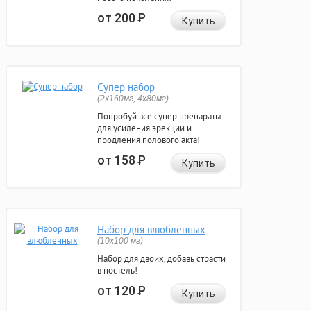
от 200
Р
Купить
Супер набор
(2х160мг, 4х80мг)
Попробуй все супер препараты
для усиления эрекции и
продления полового акта!
от 158
Р
Купить
Набор для влюбленных
(10х100 мг)
Набор для двоих, добавь страсти
в постель!
от 120
Р
Купить