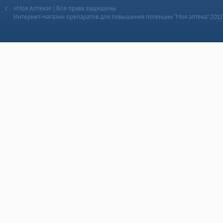
«Моя Аптека» | Все права защищены
Интернет-магазин препаратов для повышения потенции “Моя аптека” 201