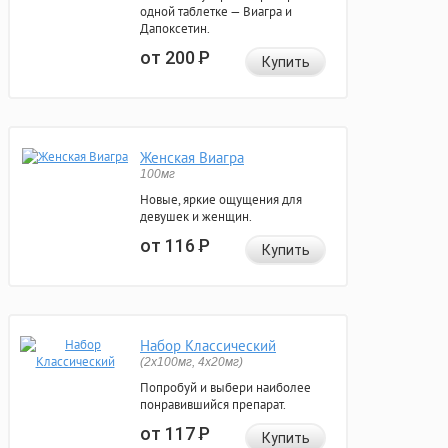
одной таблетке — Виагра и
Дапоксетин.
от 200
Р
Купить
Женская Виагра
100мг
Новые, яркие ощущения для
девушек и женщин.
от 116
Р
Купить
Набор Классический
(2x100мг, 4x20мг)
Попробуй и выбери наиболее
понравившийся препарат.
от 117
Р
Купить