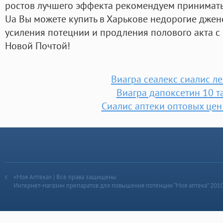
ростов лучшего эффекта рекомендуем принимать 
Ua Вы можете купить в Харькове недорогие дже
усиления потецнии и продления полового акта c
Новой Почтой!
Виагра сеалекс сиалис л
Виагра дапоксетин 10 т
Сиалис аптеки оптовых це
«Моя Аптека» | Все права защищены
Интернет-магазин препаратов для повышения потенции “Моя аптека” 201