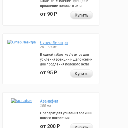
таблетке. Усиление эрекции и
продление полового акта!
от 90
Р
Купить
Супер Левитра
20 + 60 мг
В одной таблетке Левитра для
усиления эрекции и Дапоксетин
для продления полового акта!
от 95
Р
Купить
Аванафил
100 мг
Препарат для усиления эрекции
нового поколения!
от 200
Р
Купить