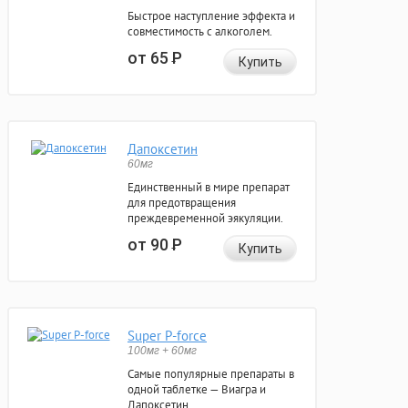
Быстрое наступление эффекта и
совместимость с алкоголем.
от 65
Р
Купить
Дапоксетин
60мг
Единственный в мире препарат
для предотвращения
преждевременной эякуляции.
от 90
Р
Купить
Super P-force
100мг + 60мг
Самые популярные препараты в
одной таблетке — Виагра и
Дапоксетин.