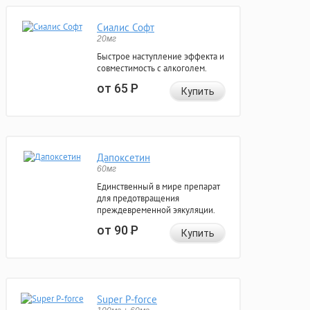
Сиалис Софт
20мг
Быстрое наступление эффекта и
совместимость с алкоголем.
от 65
Р
Купить
Дапоксетин
60мг
Единственный в мире препарат
для предотвращения
преждевременной эякуляции.
от 90
Р
Купить
Super P-force