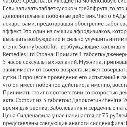
часов.G Средства, влияющие на мочеполовую сис
Если запивать таблетку соком грейпфрута, то это
дополнительные побочные действия. Часто БАДы
лекарствами, предотвращая обострение заболева
эффект. Это один из лучших афродизиаков, кото
вызывать возбуждение и сильно улучшить интим
creme Sunny beautiful - возбуждающие капли для
Remedies Ltd Страна: Примите 1 таблетку джене
5 часов сексуальных желаний. Мужчина, принявши
зависимости от своего возраста, может совершать
сутки. В процессе проведения его испытаний в л
что он имеет побочное действие, а именно, восст
Принимать стоит в соответствии со скоростью де
акта. Состоит из 3 таблеток: ДапоксетинZhevitra
время для звонка: Заболевания и сердечные пата
Цена Силденафила у нас начинается от 75 рублей
представлены следующие аналоги силденафила: Mal