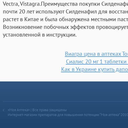
Vectra, Vistagra.Преимущества покупки Силден
почти 20 лет используют Силденафил для восста
растет в Китае и была обнаружена местными па
Возникновение побочных эффектов провоцирует
установленной в инструкции.
Виагра цена в аптеках То
Сиалис 20 мг 1 таблетки
Как в Украине купить дап
«Моя Аптека» | Все права защищены
Интернет-магазин препаратов для повышения потенции “Моя аптека” 201