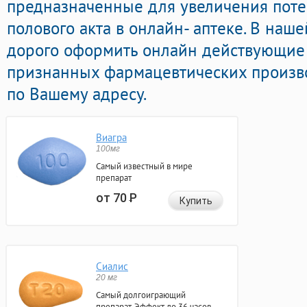
предназначенные для увеличения пот
полового акта в онлайн- аптеке. В наш
дорого оформить онлайн действующие
признанных фармацевтических произво
по Вашему адресу.
Виагра
100мг
Самый известный в мире
препарат
от 70
Р
Купить
Сиалис
20 мг
Самый долгоиграющий
препарат. Эффект до 36 часов.