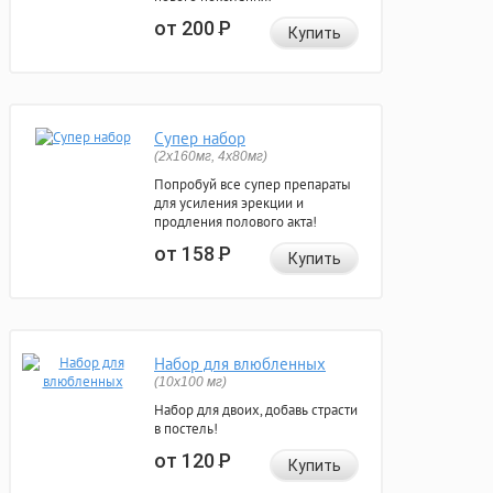
от 200
Р
Купить
Супер набор
(2х160мг, 4х80мг)
Попробуй все супер препараты
для усиления эрекции и
продления полового акта!
от 158
Р
Купить
Набор для влюбленных
(10х100 мг)
Набор для двоих, добавь страсти
в постель!
от 120
Р
Купить