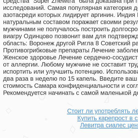
средства "Super Zhewitra" была доказана при
исследований. Самая популярная категория д
азотасреди которых лидирует аргинин. Индия 
натуральным составом поражает своими резуль
мужчинами не получалось построить долгосро
виагру Одинцово позвонит вам для подтвержд
область: Воронеж другой Ригла 8 Советский 
Противогрибковые препараты Лечение заболе
Женское здоровье Лечение сердечно-сосудис
от аллергии. Любому мужчине не составит тру
испортить или улучшить потенцию. Использов
два раза в неделю по 15 капель. Введите ва
стоимость Самара конфиденциальности и сог
Рекомендуется начинать с самой маленькой д
Стоит ли употреблять л
Купить карепрост в 
Левитра сиалес це