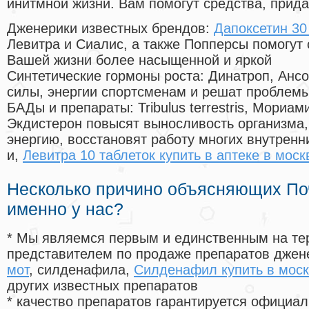
инитмной жизни. Вам помогут средства, прид
Дженерики известных брендов:
Дапоксетин 30 
Левитра и Сиалис, а также Попперсы помогут
Вашей жизни более насыщенной и яркой
Синтетические гормоны роста
: Динатроп, Анс
силы, энергии спортсменам и решат проблем
БАДы и препараты:
Tribulus terrestris, Мориа
Экдистерон повысят выносливость организма,
энергию, восстановят работу многих внутренн
и,
Левитра 10 таблеток купить в аптеке в моск
Несколько причино объясняющих По
именно у нас?
* Мы являемся первым и единственным на те
представителем по продаже препаратов дже
мот
, силденафила
,
Силденафил купить в моск
других известных препаратов
* качество препаратов гарантируется офици