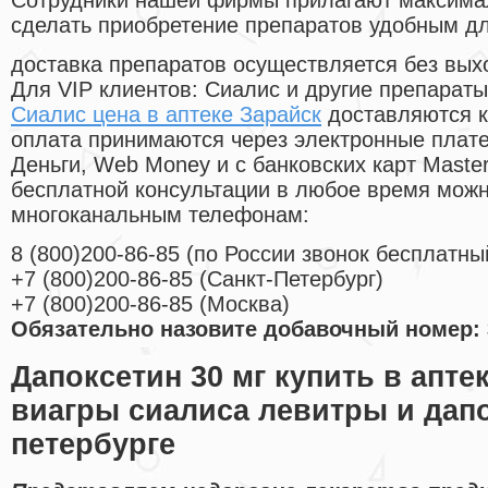
Cотрудники нашей фирмы прилагают максима
сделать приобретение препаратов удобным д
доставка препаратов осуществляется без вых
Для VIP клиентов: Сиалис и другие препараты
Сиалис цена в аптеке Зарайск
доставляются к
оплата принимаются через электронные плат
Деньги, Web Money и с банковских карт Master
бесплатной консультации в любое время мож
многоканальным телефонам:
8
(800
)200-86-85
(
по России звонок бесплатны
+7
(800
)200-86-85
(
Санкт-Петербург)
+7
(800
)200-86-85
(
Москва)
Обязательно назовите добавочный номер: 
Дапоксетин 30 мг купить в апте
виагры сиалиса левитры и дапо
петербурге