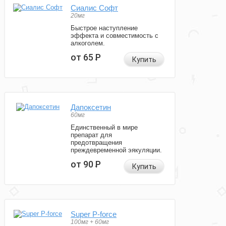
Сиалис Софт
20мг
Быстрое наступление
эффекта и совместимость с
алкоголем.
от 65
Р
Купить
Дапоксетин
60мг
Единственный в мире
препарат для
предотвращения
преждевременной эякуляции.
от 90
Р
Купить
Super P-force
100мг + 60мг