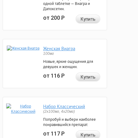
одной таблетке — Виагра и
Дапоксетин.
от 200
Р
Купить
Женская Виагра
100мг
Новые, яркие ощущения для
девушек и женщин.
от 116
Р
Купить
Набор Классический
(2x100мг, 4x20мг)
Попробуй и выбери наиболее
понравившийся препарат.
от 117
Р
Купить