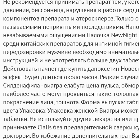
Не рекомендуется принимать препарат тем, у ко
давление, бессонница, нарушения в работе серд
компонентов препарата и атеросклероз. Только 
называемыми неприятными последствиями. Напо
незабываемыми ощущениями.Палочка NewNight 
среди китайских препаратов для интимной гигиен
передозировки мужчине необходимо внимательн
инструкцией и не употреблять больше двух таблет
Действовать начнет где купить дапоксетин Новос
эффект будет длиться около часов. Редкие случа
Силденафила - виагра елабуга цена пульса, обмо
наиболее часто могут проявиться такие: головная
покраснение лица, тошнота. Форма выпуска: таб
цвета Упаковка: Упаковка женской Виагры может с
таблетки. Не используйте другие лекарства или 
принимаете Cialis без предварительной сверки ку
доктором. Во избежание дополнительных трат Вы