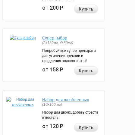
от 200
Р
Купить
Супер набор
(2х160мг, 4х80мг)
Попробуй все супер препараты
для усиления эрекции и
продления полового акта!
от 158
Р
Купить
Набор для влюбленных
(10х100 мг)
Набор для двоих, добавь страсти
в постель!
от 120
Р
Купить