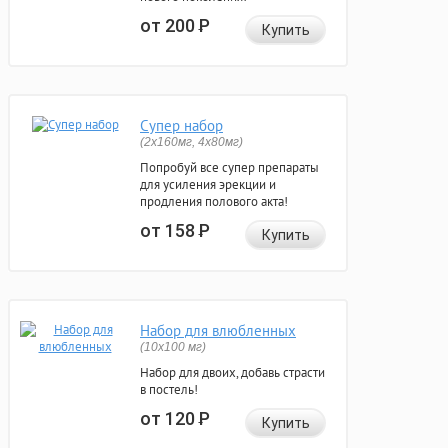
от 200
Р
Купить
Супер набор
(2х160мг, 4х80мг)
Попробуй все супер препараты
для усиления эрекции и
продления полового акта!
от 158
Р
Купить
Набор для влюбленных
(10х100 мг)
Набор для двоих, добавь страсти
в постель!
от 120
Р
Купить