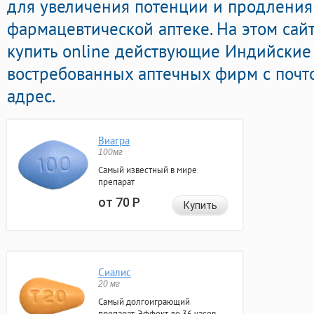
для увеличения потенции и продления 
фармацевтической аптеке. На этом сай
купить online действующие Индийски
востребованных аптечных фирм с почт
адрес.
Виагра
100мг
Самый известный в мире
препарат
от 70
Р
Купить
Сиалис
20 мг
Самый долгоиграющий
препарат. Эффект до 36 часов.