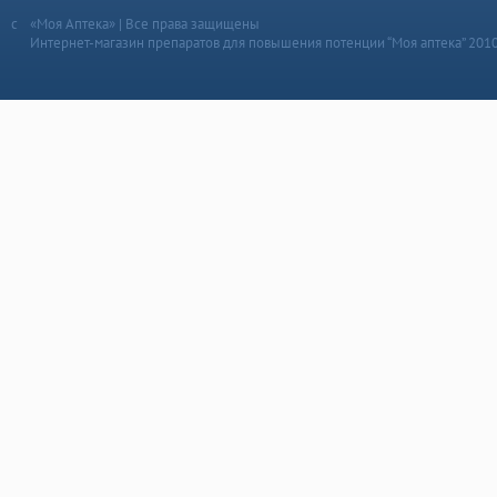
«Моя Аптека» | Все права защищены
Интернет-магазин препаратов для повышения потенции “Моя аптека” 201