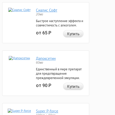
Сиалис Софт
20мг
Быстрое наступление эффекта и
совместимость с алкоголем.
от 65
Р
Купить
Дапоксетин
60мг
Единственный в мире препарат
для предотвращения
преждевременной эякуляции.
от 90
Р
Купить
Super P-force