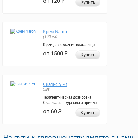
от 120
Р
Купить
Крем Naron
(100 мг)
Крем для сужения влагалища
от 1500
Р
Купить
Сиалис 5 мг
5мг
Терапевтическая дозировка
Сиалиса для курсового приема
от 60
Р
Купить
На пути к совершенству вместе с нами