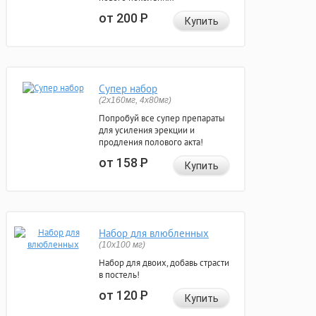
от 200
Р
Купить
Супер набор
(2х160мг, 4х80мг)
Попробуй все супер препараты
для усиления эрекции и
продления полового акта!
от 158
Р
Купить
Набор для влюбленных
(10х100 мг)
Набор для двоих, добавь страсти
в постель!
от 120
Р
Купить