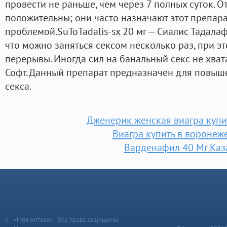
провести не раньше, чем через 7 полных суток. 
положительны; они часто назначают этот препар
проблемой.SuToTadalis-sx 20 мг — Сиалис Тадалаф
что можно заняться сексом несколько раз, при 
перерывы. Иногда сил на банальный секс не хвата
Софт. Данный препарат предназначен для повыш
секса.
Дженерик женская виагра купи
Виагра купить в воронеж
Варденафил 40 Мг Каз
«Моя Аптека» | Все права защищены