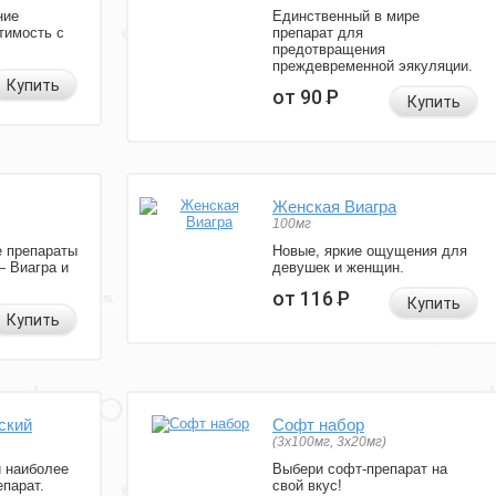
ние
Единственный в мире
тимость с
препарат для
предотвращения
преждевременной эякуляции.
Купить
от 90
Р
Купить
Женская Виагра
100мг
 препараты
Новые, яркие ощущения для
— Виагра и
девушек и женщин.
от 116
Р
Купить
Купить
ский
Софт набор
(3x100мг, 3x20мг)
и наиболее
Выбери софт-препарат на
парат.
свой вкус!