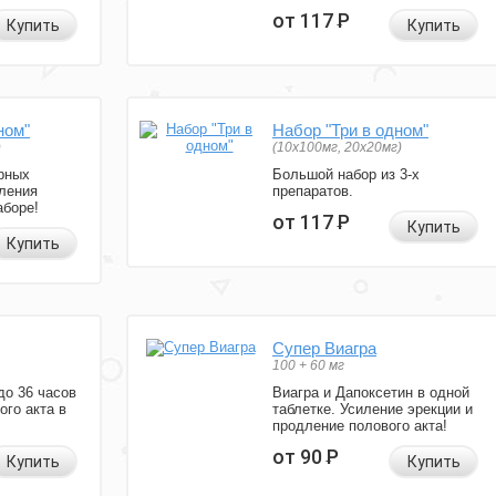
от 117
Р
Купить
Купить
ном"
Набор "Три в одном"
)
(10x100мг, 20x20мг)
рных
Большой набор из 3-х
ления
препаратов.
аборе!
от 117
Р
Купить
Купить
Супер Виагра
100 + 60 мг
до 36 часов
Виагра и Дапоксетин в одной
ого акта в
таблетке. Усиление эрекции и
продление полового акта!
от 90
Р
Купить
Купить