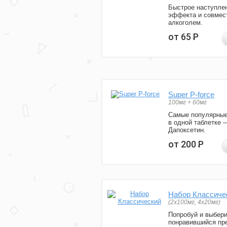
Быстрое наступле
эффекта и совмес
алкоголем.
от 65
Р
Super P-force
100мг + 60мг
Самые популярные
в одной таблетке 
Дапоксетин.
от 200
Р
Набор Классиче
(2x100мг, 4x20мг)
Попробуй и выбер
понравившийся пре