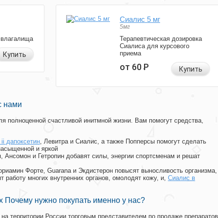
Сиалис 5 мг
5мг
 влагалища
Терапевтическая дозировка
Сиалиса для курсового
приема
Купить
от 60
Р
Купить
с нами
я полноценной счастливой инитмной жизни. Вам помогут средства,
t ii дапоксетин
, Левитра и Сиалис, а также Попперсы помогут сделать
насыщенной и яркой
п, Ансомон и Гетропин добавят силы, энергии спортсменам и решат
, Мориамин Форте, Guarana и Экдистерон повысят выносливость организма,
т работу многих внутренних органов, омолодят кожу, и,
Сиалис в
 Почему нужно покупать именно у нас?
на территории России торговым представителем по продаже препаратов