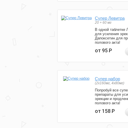
Супер Левитра
20 + 60 мг
В одной таблетке 
для усиления эрек
Дапоксетин для п
полового акта!
от 95
Р
Супер набор
(2х160мг, 4х80мг)
Попробуй все супе
препараты для ус
эрекции и продлен
полового акта!
от 158
Р