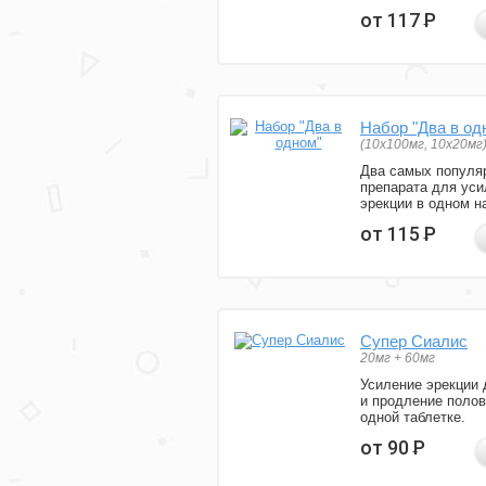
от 117
Р
Набор "Два в од
(10x100мг, 10x20мг
Два самых популя
препарата для уси
эрекции в одном н
от 115
Р
Супер Сиалис
20мг + 60мг
Усиление эрекции 
и продление полов
одной таблетке.
от 90
Р