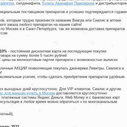
таблетки
, силденафила
,
Купить Аванафил Приозерное
и дистрибьюторо
официальным поставщиком препаратов и успешно подтверждается годами
ов, которым трудно произнести название Виагра или Сиалис в аптеке
ого заказа любого препаратан на нашем сайте!
 по Москве и в Санкт-Петербурге, так же возможна доставка препаратов
ссом
 10%
- постоянная дисконтная карта на последующие покупки
товара на сумму более 5 тысяч рублей
цены на мелкооптовые партии препарата с возможностью выписки
различные АКЦИИ позволяющие покупать дженерики Левитры, Сиалиса и
!
ксимальные усилия, чтобы сделать приобретение препаратов удобным
ез выходных дней круглосуточно. Для VIP клиентов: Сиалис и другие
ис для женщин купить в Москве
доставляются круглосуточно
 платежные системы Яндекс Деньги, Web Money и с банковских карт
консультации в любое время можно обратиться
»
по многоканальным
латный),
омер: 3533