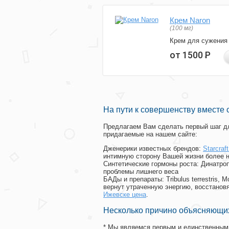
Крем Naron
(100 мг)
Крем для сужения
от 1500
Р
На пути к совершенству вместе 
Предлагаем Вам сделать первый шаг дл
придагаемые на нашем сайте:
Дженерики известных брендов:
Starcraf
интимную сторону Вашей жизни более 
Синтетические гормоны роста
: Динатро
проблемы лишнего веса
БАДы и препараты:
Tribulus terrestris
вернут утраченную энергию, восстановя
Ижевске цена
.
Несколько причино объясняющих
* Мы являемся первым и единственным 