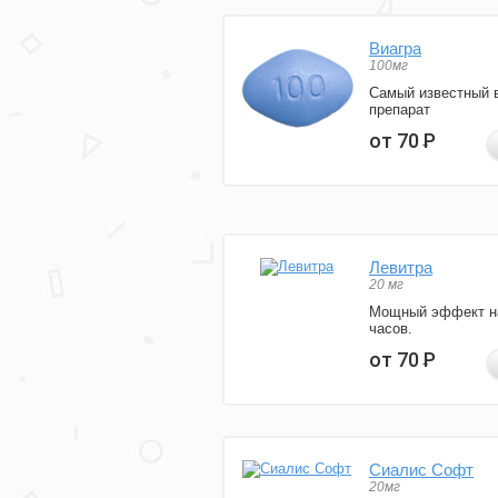
Виагра
100мг
Самый известный 
препарат
от 70
Р
Левитра
20 мг
Мощный эффект н
часов.
от 70
Р
Сиалис Софт
20мг