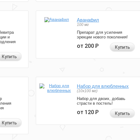
Аванафил
100 мг
Левитра
Препарат для усиления
ции и
эрекции нового поколения!
родления
от 200
Р
Купить
Купить
Набор для влюбленных
(10х100 мг)
р
Набор для двоих, добавь
иления
страсти в постель!
ия
от 120
Р
Купить
Купить