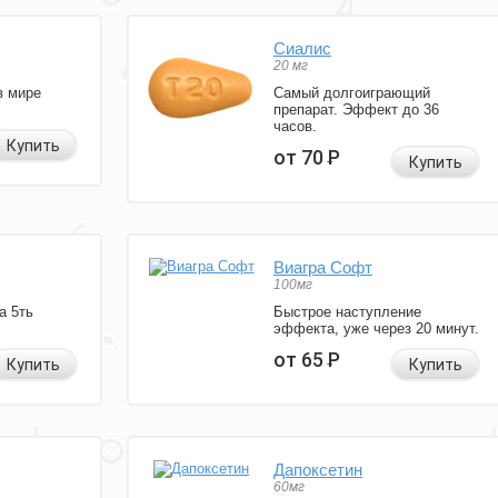
Сиалис
20 мг
в мире
Самый долгоиграющий
препарат. Эффект до 36
часов.
Купить
от 70
Р
Купить
Виагра Софт
100мг
а 5ть
Быстрое наступление
эффекта, уже через 20 минут.
от 65
Р
Купить
Купить
Дапоксетин
60мг