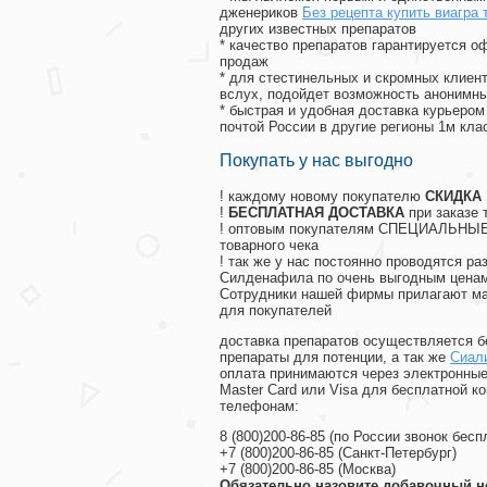
дженериков
Без рецепта купить виагра 
других известных препаратов
* качество препаратов гарантируется 
продаж
* для стестинельных и скромных клиент
вслух, подойдет возможность анонимны
* быстрая и удобная доставка курьером
почтой России в другие регионы 1м кла
Покупать у нас выгодно
! каждому новому покупателю
СКИДКА
!
БЕСПЛАТНАЯ ДОСТАВКА
при заказе 
! оптовым покупателям СПЕЦИАЛЬНЫЕ 
товарного чека
! так же у нас постоянно проводятся 
Силденафила по очень выгодным ценам
Cотрудники нашей фирмы прилагают ма
для покупателей
доставка препаратов осуществляется б
препараты для потенции, а так же
Сиал
оплата принимаются через электронные
Master Card или Visa для бесплатной 
телефонам:
8
(800
)200-86-85
(
по России звонок бесп
+7
(800
)200-86-85
(
Санкт-Петербург)
+7
(800
)200-86-85
(
Москва)
Обязательно назовите добавочный н